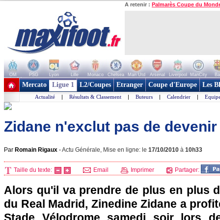
A retenir :
Palmarès Coupe du Mond
OM
PSG
Lyon
Lille
Monaco
Chelsea
Man Utd
Arsenal
Liverpool
ManCity
Ba
+ de clubs
Mercato
Ligue 1
L2/Coupes
Etranger
Coupe d'Europe
Les B
Actualité
|
Résultats & Classement
|
Buteurs
|
Calendrier
|
Equipe
Zidane n'exclut pas de devenir
Par
Romain Rigaux
-
Actu Générale, Mise en ligne: le
17/10/2010
à
10h33
Taille du texte:
Email
Imprimer
Partager:
Alors qu'il va prendre de plus en plus 
du Real Madrid, Zinedine Zidane a profi
Stade Vélodrome samedi soir lors d