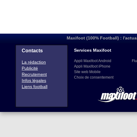
Maxifoot (100% Football) : l'actua
Services Maxifoot
Contacts
Appli Maxifoot Android
Flu
La rédaction
Appli Maxifoot iPhone
Publicité
Site web Mobile
Recrutement
Choix de consentement
Infos légales
Liens football