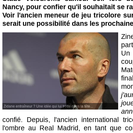
Nancy, pour confier qu'il souhaitait se r
Voir l'ancien meneur de jeu tricolore s
serait une possibilité dans les prochain
Zin
part
Un 
co
Mat
fin
mon
j'a
jo
Zidane entraîneur ? Une idée qui lui trotte dans la tête...
ann
confié. Depuis, l'ancien international tric
l'ombre au Real Madrid, en tant que con