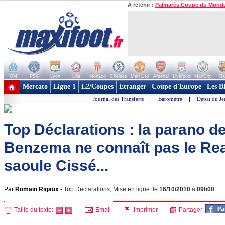
A retenir :
Palmarès Coupe du Mond
OM
PSG
Lyon
Lille
Monaco
Chelsea
Man Utd
Arsenal
Liverpool
ManCity
Ba
+ de clubs
Mercato
Ligue 1
L2/Coupes
Etranger
Coupe d'Europe
Les B
Journal des Transferts
|
Baromètre
|
Débat du Je
Top Déclarations : la parano d
Benzema ne connaît pas le Re
saoule Cissé...
Par
Romain Rigaux
-
Top Declarations, Mise en ligne: le
16/10/2010
à
09h00
Taille du texte:
Email
Imprimer
Partager: