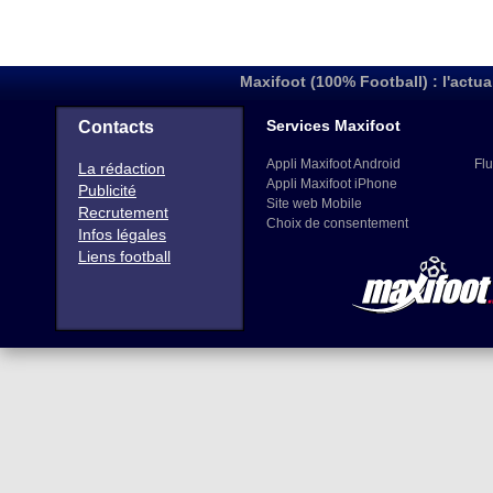
Maxifoot (100% Football) : l'actua
Services Maxifoot
Contacts
Appli Maxifoot Android
Flu
La rédaction
Appli Maxifoot iPhone
Publicité
Site web Mobile
Recrutement
Choix de consentement
Infos légales
Liens football