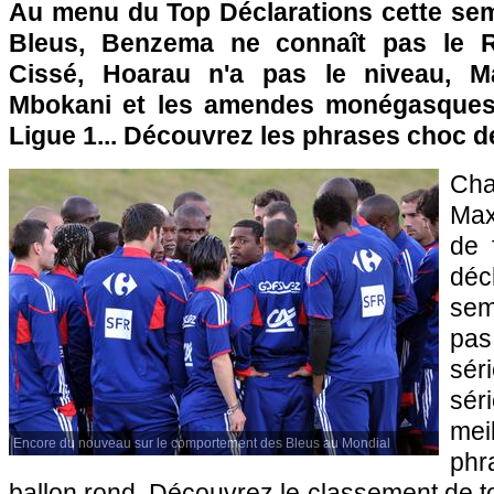
Au menu du Top Déclarations cette sem
Bleus, Benzema ne connaît pas le R
Cissé, Hoarau n'a pas le niveau, M
Mbokani et les amendes monégasques,
Ligue 1... Découvrez les phrases choc d
Ch
Max
de 
dé
sem
pa
sé
sér
mei
Encore du nouveau sur le comportement des Bleus au Mondial
phr
ballon rond. Découvrez le classement de to