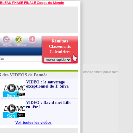
BLEAU PHASE FINALE Coupe du Monde
Résultats
Bayern
Dortmund
Classements
Calendriers
ubs
|
emplacement publicitaire
5 des VIDEOS de l'année
VIDEO : le sauvetage
exceptionnel de T. Silva
20/11
VIDEO : David met Lille
en tête !
20/11
Voir toutes les vidéos