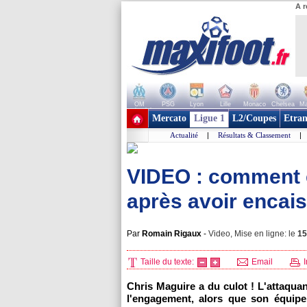
A r
OM
PSG
Lyon
Lille
Monaco
Chelsea
Ma
+ de clubs
Mercato
Ligue 1
L2/Coupes
Etran
Actualité
|
Résultats & Classement
|
VIDEO : comment 
après avoir encai
Par
Romain Rigaux
-
Video, Mise en ligne: le
15
Taille du texte:
Email
I
Chris Maguire a du culot ! L'attaqu
l'engagement, alors que son équipe 