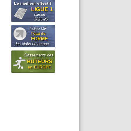
Le meilleur effectif
LIGUE 1
saison
2025-26
Indice MF :
l'état de
FORME
des clubs en europe
Classements des
BUTEURS
en EUROPE