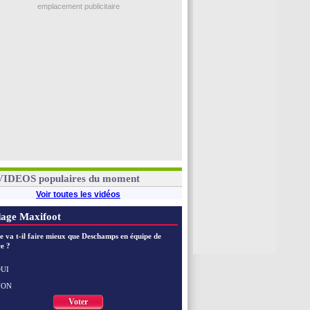
emplacement publicitaire
VIDEOS populaires du moment
Voir toutes les vidéos
age Maxifoot
e va t-il faire mieux que Deschamps en équipe de
e ?
UI
NON
Voter