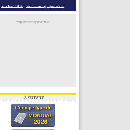
Voir les resultats
-
Voir les sondages précédents
emplacement publicitaire
A SUIVRE
L'equipe type de
MONDIAL
2026