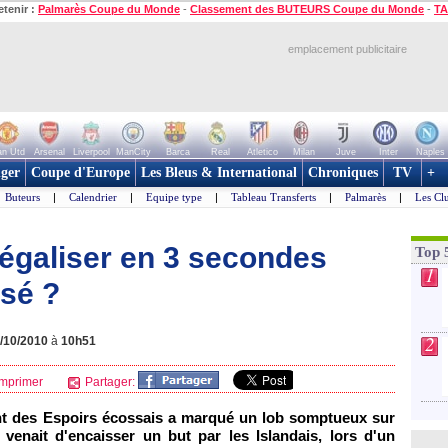
etenir :
Palmarès Coupe du Monde
-
Classement des BUTEURS Coupe du Monde
-
TA
emplacement publicitaire
n Utd
Arsenal
Liverpool
ManCity
Barca
Real
Atletico
Milan
Juve
Inter
Naples
ger
Coupe d'Europe
Les Bleus & International
Chroniques
TV
+
Buteurs
|
Calendrier
|
Equipe type
|
Tableau Transferts
|
Palmarès
|
Les Cl
égaliser en 3 secondes
Top 
1
ssé ?
2
/10/2010
à
10h51
mprimer
Partager:
ant des Espoirs écossais a marqué un lob somptueux sur
venait d'encaisser un but par les Islandais, lors d'un