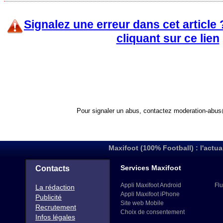
Signalez une erreur dans cet article
cliquant sur ce lien
Pour signaler un abus, contactez
moderation-abus
Maxifoot (100% Football) : l'actua
Services Maxifoot
Contacts
Appli Maxifoot Android
Flu
La rédaction
Appli Maxifoot iPhone
Publicité
Site web Mobile
Recrutement
Choix de consentement
Infos légales