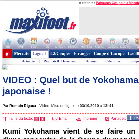
A retenir :
Palmarès Coupe du Mond
OM
PSG
Lyon
Lille
Monaco
Chelsea
Man Utd
Arsenal
Liverpool
ManCity
Ba
+ de clubs
Mercato
Ligue 1
L2/Coupes
Etranger
Coupe d'Europe
Les B
Actualité
|
Résultats & Classement
|
Buteurs
|
Calendrier
|
Equipe
VIDEO : Quel but de Yokohama
japonaise !
Par
Romain Rigaux
-
Video, Mise en ligne: le
03/10/2010
à
13h11
Taille du texte:
Email
Imprimer
Partager:
Kumi Yokohama vient de se faire un 