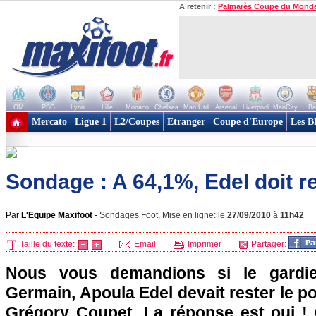
A retenir :
Palmarès Coupe du Mond
OM
PSG
Lyon
Lille
Monaco
Chelsea
Man Utd
Arsenal
Liverpool
ManCity
Ba
+ de clubs
Mercato
Ligue 1
L2/Coupes
Etranger
Coupe d'Europe
Les B
Sondage : A 64,1%, Edel doit res
Par
L'Equipe Maxifoot
-
Sondages Foot, Mise en ligne: le
27/09/2010
à
11h42
Taille du texte:
Email
Imprimer
Partager:
Nous vous demandions si le gardie
Germain, Apoula Edel devait rester le por
Grégory Coupet. La réponse est oui ! 