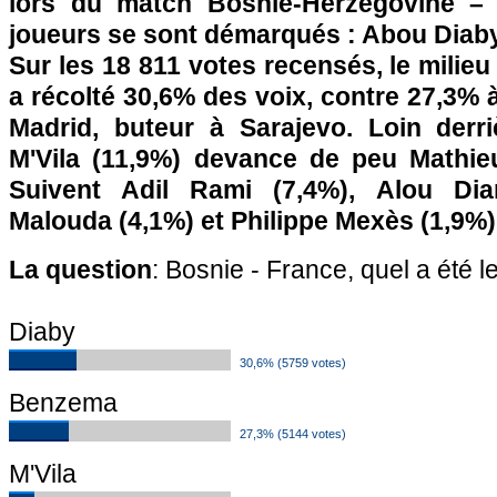
lors du match Bosnie-Herzégovine – 
joueurs se sont démarqués : Abou Diab
Sur les 18 811 votes recensés, le milieu
a récolté 30,6% des voix, contre 27,3% à
Madrid, buteur à Sarajevo. Loin derri
M'Vila (11,9%) devance de peu Mathie
Suivent Adil Rami (7,4%), Alou Diar
Malouda (4,1%) et Philippe Mexès (1,9%)
La question
: Bosnie - France, quel a été l
Diaby
30,6% (5759 votes)
Benzema
27,3% (5144 votes)
M'Vila