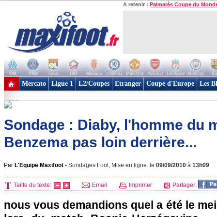
A retenir :
Palmarès Coupe du Mond
OM
PSG
Lyon
Lille
Monaco
Chelsea
Man Utd
Arsenal
Liverpool
ManCity
Ba
+ de clubs
Mercato
Ligue 1
L2/Coupes
Etranger
Coupe d'Europe
Les B
Sondage : Diaby, l'homme du 
Benzema pas loin derrière...
Par
L'Equipe Maxifoot
-
Sondages Foot, Mise en ligne: le
09/09/2010
à
13h09
Taille du texte:
Email
Imprimer
Partager:
nous vous demandions quel a été le meil