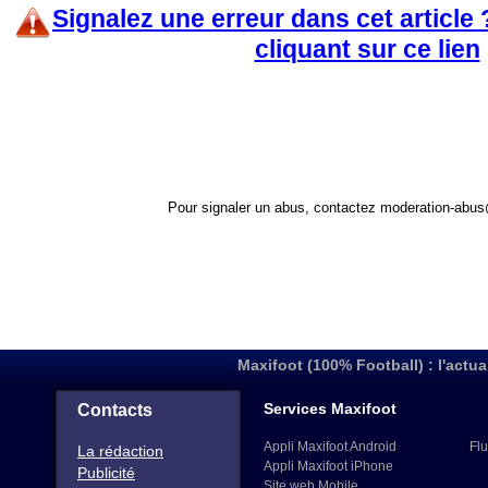
Signalez une erreur dans cet article
cliquant sur ce lien
Pour signaler un abus, contactez
moderation-abus
Maxifoot (100% Football) : l'actua
Services Maxifoot
Contacts
Appli Maxifoot Android
Flu
La rédaction
Appli Maxifoot iPhone
Publicité
Site web Mobile