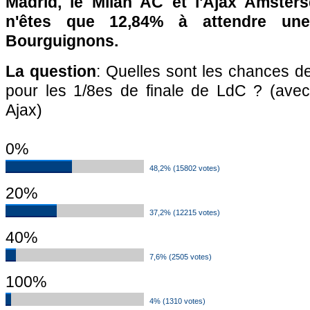
Madrid, le Milan AC et l'Ajax Amster
n'êtes que 12,84% à attendre une 
Bourguignons.
La question
: Quelles sont les chances de
pour les 1/8es de finale de LdC ? (avec
Ajax)
0%
48,2% (15802 votes)
20%
37,2% (12215 votes)
40%
7,6% (2505 votes)
100%
4% (1310 votes)