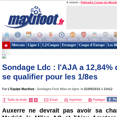
A retenir :
Palmarès Coupe du Mond
OM
PSG
Lyon
Lille
Monaco
Chelsea
Man Utd
Arsenal
Liverpool
ManCity
Ba
+ de clubs
Mercato
Ligue 1
L2/Coupes
Etranger
Coupe d'Europe
Les B
Sondage Ldc : l'AJA a 12,84% 
se qualifier pour les 1/8es
Par
L'Equipe Maxifoot
-
Sondages Foot, Mise en ligne: le
02/09/2010
à
11h12
Taille du texte:
Email
Imprimer
Partager:
Auxerre ne devrait pas avoir sa cha