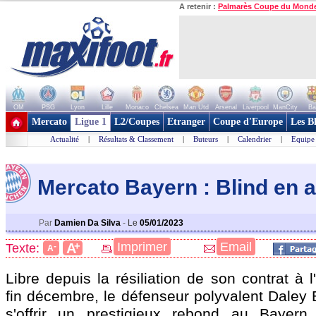
A retenir :
Palmarès Coupe du Mond
OM
PSG
Lyon
Lille
Monaco
Chelsea
Man Utd
Arsenal
Liverpool
ManCity
Ba
+ de clubs
Mercato
Ligue 1
L2/Coupes
Etranger
Coupe d'Europe
Les B
Actualité
|
Résultats & Classement
|
Buteurs
|
Calendrier
|
Equipe
Mercato Bayern : Blind en 
Par
Damien Da Silva
-
Le
05/01/2023
+
Imprimer
Email
A
Texte:
-
A
Libre depuis la résiliation de son contrat à
fin décembre, le défenseur polyvalent Daley 
s'offrir un prestigieux rebond au Bayer