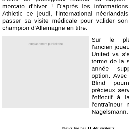
mercato d'hiver ! D'après les informatio
Athletic ce jeudi, l'international néerlanda
passer sa visite médicale pour valider son
champion d'Allemagne en titre.
Sur le pla
emplacement publicitaire
l'ancien joue
United va s'
terme de la 
année supp
option. Avec
Blind pour
précieux ser
l'effectif à 
l'entraîneur 
Nagelsmann.
News lue par
11568
visiteurs