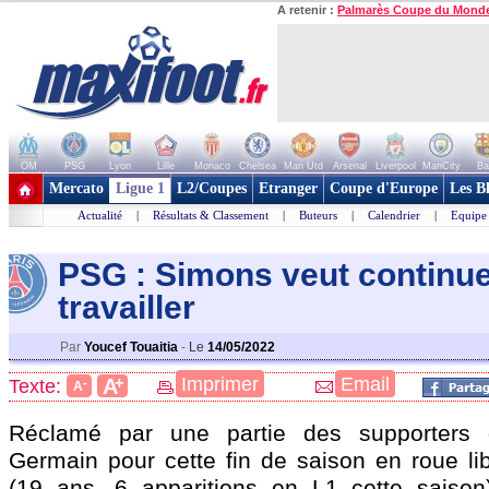
A retenir :
Palmarès Coupe du Mond
OM
PSG
Lyon
Lille
Monaco
Chelsea
Man Utd
Arsenal
Liverpool
ManCity
Ba
+ de clubs
Mercato
Ligue 1
L2/Coupes
Etranger
Coupe d'Europe
Les B
Actualité
|
Résultats & Classement
|
Buteurs
|
Calendrier
|
Equipe
PSG : Simons veut continue
travailler
Par
Youcef Touaitia
-
Le
14/05/2022
+
Imprimer
Email
A
Texte:
-
A
Réclamé par une partie des supporters 
Germain pour cette fin de saison en roue li
(19 ans, 6 apparitions en L1 cette saison