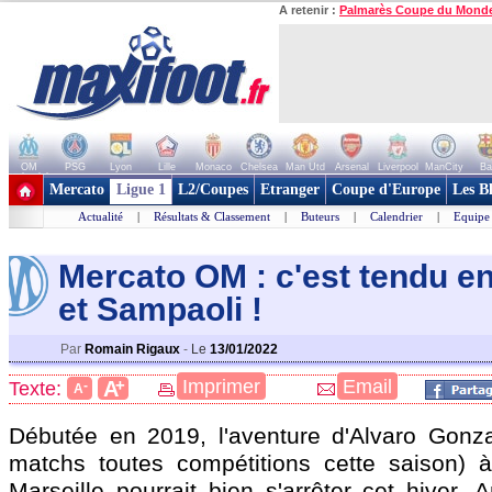
A retenir :
Palmarès Coupe du Mond
OM
PSG
Lyon
Lille
Monaco
Chelsea
Man Utd
Arsenal
Liverpool
ManCity
Ba
+ de clubs
Mercato
Ligue 1
L2/Coupes
Etranger
Coupe d'Europe
Les B
Actualité
|
Résultats & Classement
|
Buteurs
|
Calendrier
|
Equipe
Mercato OM : c'est tendu en
et Sampaol
i !
Par
Romain Rigaux
-
Le
13/01/2022
+
Imprimer
Email
A
Texte:
-
A
Débutée en 2019, l'aventure d'Alvaro Gonz
matchs toutes compétitions cette saison) 
Marseille pourrait bien s'arrêter cet hiver.