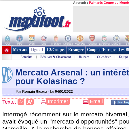
A retenir :
Palmarès Coupe du Mond
OM
PSG
Lyon
Lille
Monaco
Chelsea
Man Utd
Arsenal
Liverpool
ManCity
Ba
+ de clubs
Mercato
Ligue 1
L2/Coupes
Etranger
Coupe d'Europe
Les B
Actualité
|
Résultats & Classement
|
Buteurs
|
Calendrier
|
Equipe
Mercato Arsenal : un intérê
pour Kolasina
c ?
Par
Romain Rigaux
-
Le
04/01/2022
+
Imprimer
Email
A
Texte:
-
A
Interrogé récemment sur le mercato hivernal
avait évoqué un "mercato d'opportunités" pou
Marseille. A la recherche de bonnes affaires