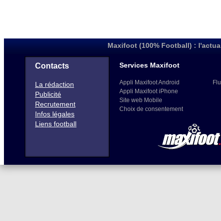
Maxifoot (100% Football) : l'actua
Services Maxifoot
Contacts
Appli Maxifoot Android
Flu
La rédaction
Appli Maxifoot iPhone
Publicité
Site web Mobile
Recrutement
Choix de consentement
Infos légales
Liens football