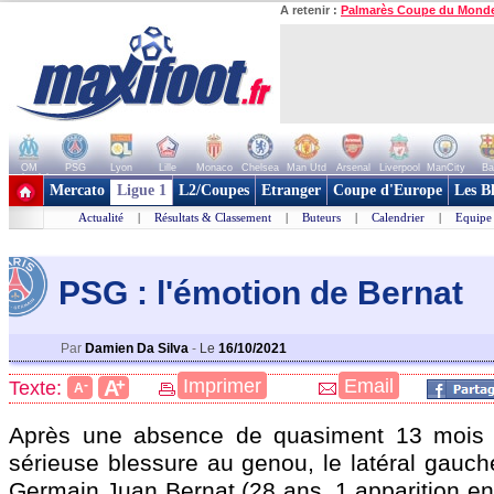
A retenir :
Palmarès Coupe du Mond
OM
PSG
Lyon
Lille
Monaco
Chelsea
Man Utd
Arsenal
Liverpool
ManCity
Ba
+ de clubs
Mercato
Ligue 1
L2/Coupes
Etranger
Coupe d'Europe
Les B
Actualité
|
Résultats & Classement
|
Buteurs
|
Calendrier
|
Equipe
PSG : l'émotion de Bernat
Par
Damien Da Silva
-
Le
16/10/2021
+
Imprimer
Email
A
Texte:
-
A
Après une absence de quasiment 13 mois à
sérieuse blessure au genou, le latéral gauch
Germain Juan Bernat (28 ans, 1 apparition en