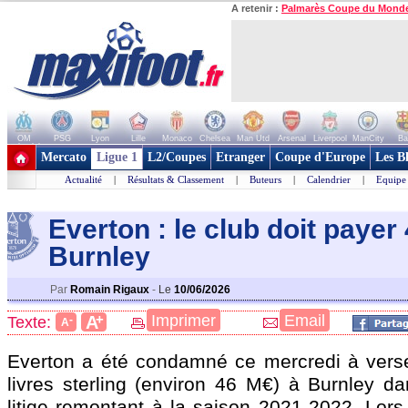
A retenir :
Palmarès Coupe du Mond
OM
PSG
Lyon
Lille
Monaco
Chelsea
Man Utd
Arsenal
Liverpool
ManCity
Ba
+ de clubs
Mercato
Ligue 1
L2/Coupes
Etranger
Coupe d'Europe
Les B
Actualité
|
Résultats & Classement
|
Buteurs
|
Calendrier
|
Equipe
Everton : le club doit payer
Burnley
Par
Romain Rigaux
-
Le
10/06/2026
+
Imprimer
Email
A
Texte:
-
A
Everton a été condamné ce mercredi à verse
livres sterling (environ 46 M€) à Burnley da
litige remontant à la saison 2021-2022. Lors