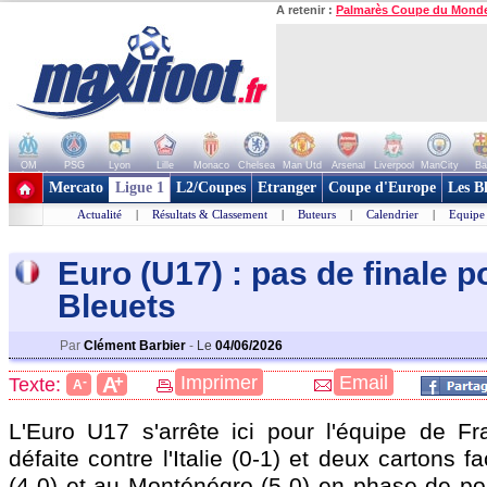
A retenir :
Palmarès Coupe du Mond
OM
PSG
Lyon
Lille
Monaco
Chelsea
Man Utd
Arsenal
Liverpool
ManCity
Ba
+ de clubs
Mercato
Ligue 1
L2/Coupes
Etranger
Coupe d'Europe
Les B
Actualité
|
Résultats & Classement
|
Buteurs
|
Calendrier
|
Equipe
Euro (U17) : pas de finale p
Bleuets
Par
Clément Barbier
-
Le
04/06/2026
+
Imprimer
Email
A
Texte:
-
A
L'Euro U17 s'arrête ici pour l'équipe de F
défaite contre l'Italie (0-1) et deux cartons
(4-0) et au Monténégro (5-0) en phase de pou