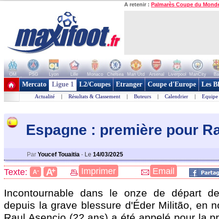
A retenir :
Palmarès Coupe du Mond
OM
PSG
Lyon
Lille
Monaco
Chelsea
Man Utd
Arsenal
Liverpool
ManCity
Ba
+ de clubs
Mercato
Ligue 1
L2/Coupes
Etranger
Coupe d'Europe
Les B
Actualité
|
Résultats & Classement
|
Buteurs
|
Calendrier
|
Equipe
Espagne : première pour R
Par
Youcef Touaitia
-
Le
14/03/2025
+
Imprimer
Email
A
Texte:
-
A
Incontournable dans le onze de départ de 
depuis la grave blessure d'Éder Militão, en 
Raul Asencio (22 ans) a été appelé pour la p