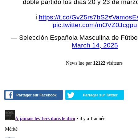
doble partido los días 20 y 23 de marz
ℹ️
https://t.co/GvZ5rs7bS2
#VamosE
pic.twitter.com/mOVZ0Jcgpu
— Selección Española Masculina de Fútbo
March 14, 2025
News lue par
12122
visiteurs
Partager sur Facebook
Partager sur Twitter