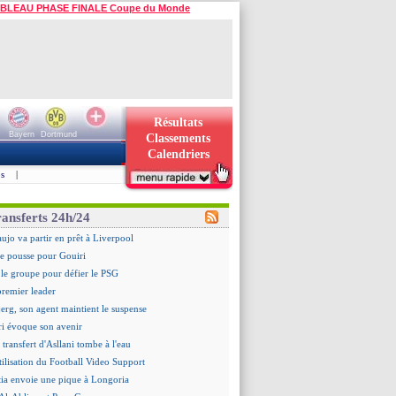
BLEAU PHASE FINALE Coupe du Monde
Résultats
Bayern
Dortmund
Classements
Calendriers
s
|
ransferts 24h/24
aujo va partir en prêt à Liverpool
 pousse pour Gouiri
le groupe pour défier le PSG
premier leader
erg, son agent maintient le suspense
i évoque son avenir
e transfert d'Asllani tombe à l'eau
tilisation du Football Video Support
ia envoie une pique à Longoria