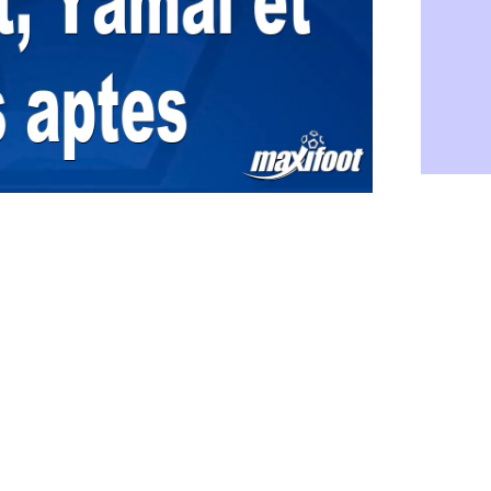
CdM 2030 :
06/08
Rennes : Em
06/08
Côte d'Ivoi
06/08
Rennes : H
06/08
Man City :
06/08
Man Utd : Z
06/08
Amical : M
06/08
Nantes : De
06/08
OM : le clu
06/08
Monaco : l
06/08
FIFA : Teb
06/08
FIFA : l'UE
06/08
PSG : Teba
06/08
Real : Vini
06/08
Lyon : Man
06/08
OM : une o
06/08
Real : c'es
06/08
Troyes : Ju
06/08
PSG : Aklio
06/08
OM : une o
06/08
PSG : cont
06/08
Ouganda : 
06/08
Arsenal : A
06/08