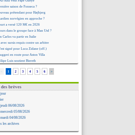
: Al-Ahli veut Pape Gueye
ernière saison de Fonseca ?
uveau prétendant pour Højbjerg
 gardien norvégien en approche ?
urt a versé 120 M€ en 2026
tours dans le groupe face à Man Utd ?
n Carlos va partir en Italie
 avec sursis requis contre un arbitre
'est signé pour Luca Zidane (off.)
Ruggeri en route pour Aston Villa
lipe Luis soutient Biereth
ala prêté à Getafe (officiel)
<
1
2
3
4
5
6
>
 va signer en Croatie
aples vise Gabriel Jesus
antuono prêté à la Fiorentina (off.)
 des brèves
 accord avec le Barça pour Rodri ?
 jour
ise a prolongé (officiel)
ier
miyasu a convaincu (officiel)
 jeudi 06/08/2026
esio - "ce n'est pas idéal"
 mercredi 05/08/2026
 Oppong signe pour 4 ans (officiel)
 mardi 04/08/2026
rpool va proposer 115 M€ pour Barcola
s les archives
la démission d'Infantino réclamée
e, deux pistes se détachent