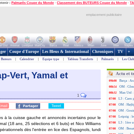
etenir :
Palmarès Coupe du Monde
-
Classement des BUTEURS Coupe du Monde
-
TA
emplacement publicitaire
n Utd
Arsenal
Liverpool
ManCity
Barca
Real
Atletico
Milan
Juve
Inter
Naples
ger
Coupe d'Europe
Les Bleus & International
Chroniques
TV
+
Buteurs
|
Calendrier
|
Equipe type
|
Tableau Transferts
|
Palmarès
|
Les Club
p-Vert, Yamal et
Actu et t
Barça : Ar
09h08
OM : Côme
08h54
Man Utd : 
08h32
1
L3 : Caen 
07/08
OM : Højbj
07/08
Email
Tweet
OM : Gouir
07/08
Leipzig : l
07/08
s à la cuisse gauche et annoncés incertains pour le
L3 : 1ère u
07/08
l (18 ans, 25 sélections et 6 buts) et Nico Williams
OM : Benat
07/08
pérationnels dès l'entrée en lice des Espagnols, lundi