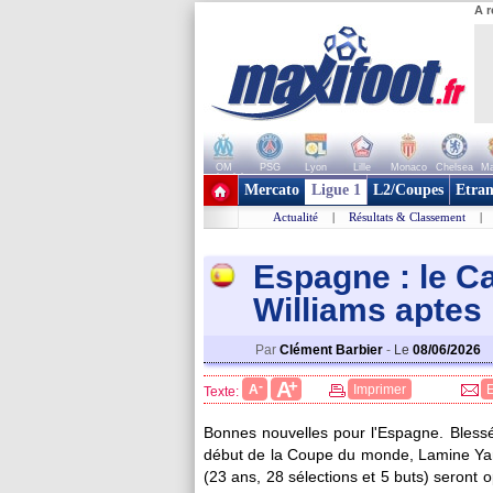
A r
OM
PSG
Lyon
Lille
Monaco
Chelsea
Ma
+ de clubs
Mercato
Ligue 1
L2/Coupes
Etran
Actualité
|
Résultats & Classement
|
Espagne : le Ca
Williams aptes
Par
Clément Barbier
-
Le
08/06/2026
+
A
-
A
Imprimer
Texte:
Bonnes nouvelles pour l'Espagne. Blessé
début de la Coupe du monde, Lamine Yama
(23 ans, 28 sélections et 5 buts) seront o