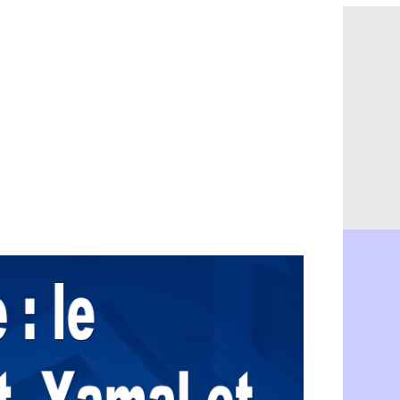
Monaco : F
07/08
Grenade : 
07/08
Juve : Zheg
07/08
OM : Aguer
07/08
Arsenal : G
07/08
Nantes : d
07/08
Monaco : l
07/08
Man Utd : B
07/08
Man City :
07/08
Naples : l
07/08
OM : Lucas
07/08
PSG : le co
07/08
PSG : une 
07/08
Francfort :
07/08
Strasbourg 
07/08
Monaco : F
07/08
Dortmund :
07/08
Barça : pr
07/08
Argentine :
07/08
Tottenham 
07/08
Barça : l'a
07/08
FIFA : la C
06/08