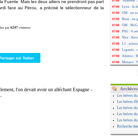
Villarreal 
07/08
la Fuente. Mais les deux ailiers ne prendront pas part
Lyon : la d
07/08
di face au Pérou, a précisé le sélectionneur de la
OM : un no
07/08
Brest : un
07/08
OM : McCo
07/08
lue par
6247
visiteurs
PSG : 4 re
07/08
Nice : Kevi
07/08
L1 : prison
07/08
Leganés : c
07/08
Atletico : 
07/08
Partager sur Twitter
Monaco : Fi
07/08
Lyon : Mang
07/08
PSG : Nsoki
07/08
Arsenal : N
07/08
Real : Mast
07/08
Archives
Man City :
07/08
Les brèves du
Rennes : Ha
07/08
Les brèves d'h
Palace : To
07/08
Les brèves du
OM : B. Gen
07/08
Les brèves du
TFC : Sion
07/08
Les brèves du
PSG : Live
07/08
Recherche dan
Norvège : 
07/08
PSG : Mbay
07/08