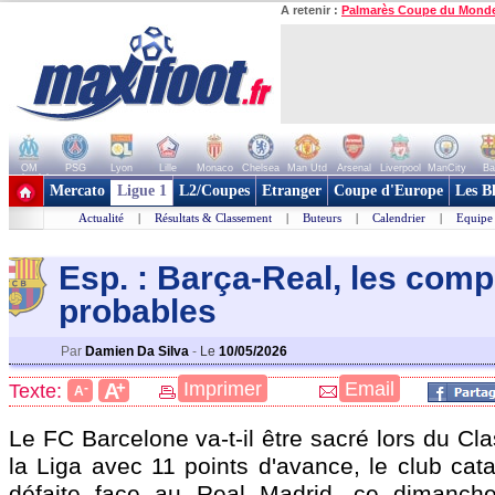
A retenir :
Palmarès Coupe du Mond
OM
PSG
Lyon
Lille
Monaco
Chelsea
Man Utd
Arsenal
Liverpool
ManCity
Ba
+ de clubs
Mercato
Ligue 1
L2/Coupes
Etranger
Coupe d'Europe
Les B
Actualité
|
Résultats & Classement
|
Buteurs
|
Calendrier
|
Equipe
Esp. : Barça-Real, les com
probables
Par
Damien Da Silva
-
Le
10/05/2026
+
Imprimer
Email
A
Texte:
-
A
Le FC Barcelone va-t-il être sacré lors du Cl
la Liga avec 11 points d'avance, le club catal
défaite face au Real Madrid, ce dimanch