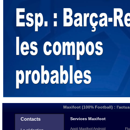
Maxifoot (100% Football) : l'actua
Services Maxifoot
Contacts
Appli Maxifoot Android
Flu