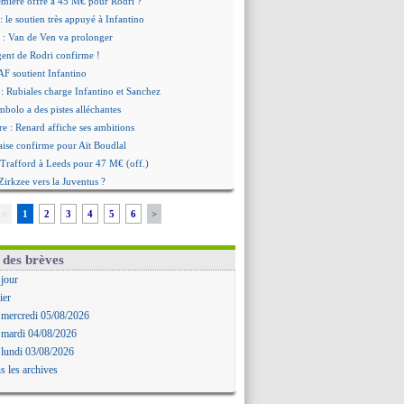
emière offre à 45 M€ pour Rodri ?
: le soutien très appuyé à Infantino
 : Van de Ven va prolonger
agent de Rodri confirme !
AF soutient Infantino
 Rubiales charge Infantino et Sanchez
bolo a des pistes alléchantes
re : Renard affiche ses ambitions
aise confirme pour Aït Boudlal
 Trafford à Leeds pour 47 M€ (off.)
irkzee vers la Juventus ?
onaco s'impose contre Getafe
<
1
2
3
4
5
6
>
r Zakarian et sa relation avec Kita
b prêt à libérer Kondogbia ?
e message touchant d'Akliouche
 des brèves
as en remet une couche
 jour
FA maintient la pression
ier
s encense Luis Enrique
 mercredi 05/08/2026
cius jusqu'en 2032 (officiel)
 mardi 04/08/2026
gala va rejoindre Getafe
 lundi 03/08/2026
ffre refusée pour Aguerd
s les archives
t confirmé pour Vinicius
nior Diaz jusqu'en 2030 (officiel)