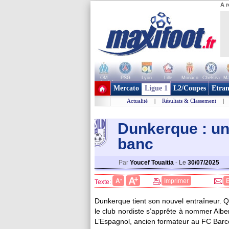
A r
OM
PSG
Lyon
Lille
Monaco
Chelsea
Ma
+ de clubs
Mercato
Ligue 1
L2/Coupes
Etran
Actualité
|
Résultats & Classement
|
Dunkerque : un
banc
Par
Youcef Touaitia
-
Le
30/07/2025
+
A
-
A
Imprimer
Texte:
Dunkerque tient son nouvel entraîneur. Q
le club nordiste s’apprête à nommer Albe
L’Espagnol, ancien formateur au FC Barc