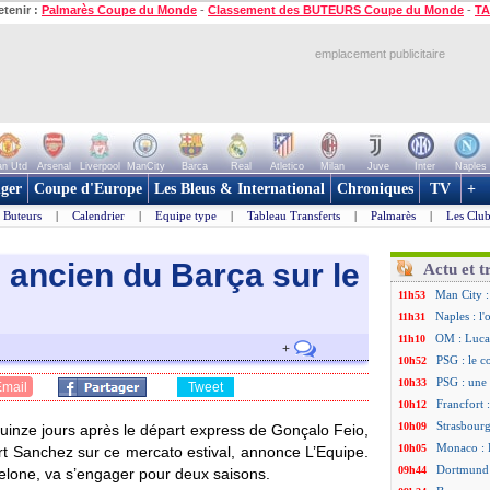
etenir :
Palmarès Coupe du Monde
-
Classement des BUTEURS Coupe du Monde
-
TA
emplacement publicitaire
n Utd
Arsenal
Liverpool
ManCity
Barca
Real
Atletico
Milan
Juve
Inter
Naples
ger
Coupe d'Europe
Les Bleus & International
Chroniques
TV
+
Buteurs
|
Calendrier
|
Equipe type
|
Tableau Transferts
|
Palmarès
|
Les Club
 ancien du Barça sur le
Actu et t
Man City :
11h53
Naples : l
11h31
OM : Lucas
11h10
+
PSG : le c
10h52
PSG : une 
10h33
Email
Tweet
Francfort 
10h12
Strasbourg
10h09
uinze jours après le départ express de Gonçalo Feio,
Monaco : F
10h05
rt Sanchez sur ce mercato estival, annonce L’Equipe.
Dortmund 
09h44
elone, va s’engager pour deux saisons.