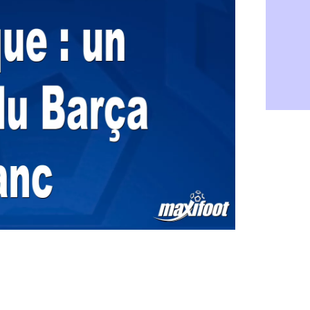
FIFA : Al-K
06/08
Fenerbahçe
06/08
Bordeaux : 
06/08
Galatasara
06/08
Southampto
06/08
Real : Vini
06/08
VIDEO : un
06/08
Real : Dio
06/08
Real : Rodr
06/08
PSG : Aklio
06/08
Médias : la
06/08
PSG : pas d
06/08
Real : ça s
06/08
Barça : Fe
06/08
FIFA : des 
06/08
Abha : c'est
06/08
Real : rép
06/08
Arsenal : N
06/08
Al-Ahli : D
06/08
PSG : Luis 
06/08
Monaco : P
05/08
Rennes : Za
05/08
Rennes : u
05/08