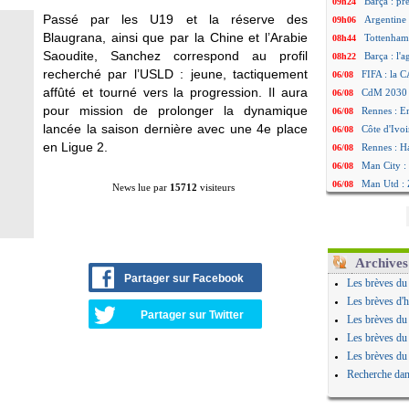
Barça : pr
09h24
Passé par les U19 et la réserve des
Argentine 
09h06
Blaugrana, ainsi que par la Chine et l’Arabie
Tottenham
08h44
Saoudite, Sanchez correspond au profil
Barça : l'
08h22
recherché par l’USLD : jeune, tactiquement
FIFA : la C
06/08
affûté et tourné vers la progression. Il aura
CdM 2030 :
06/08
pour mission de prolonger la dynamique
Rennes : Em
06/08
lancée la saison dernière avec une 4e place
Côte d'Ivoi
06/08
en Ligue 2.
Rennes : H
06/08
Man City :
06/08
Man Utd : Z
06/08
News lue par
15712
visiteurs
Amical : M
06/08
Nantes : De
06/08
OM : le clu
06/08
Monaco : l
06/08
Archives
FIFA : Teb
06/08
Partager sur Facebook
Les brèves du
FIFA : l'UE
06/08
Les brèves d'h
PSG : Teba
06/08
Partager sur Twitter
Les brèves du
Real : Vini
06/08
Les brèves du
Lyon : Man
06/08
Les brèves du
OM : une o
06/08
Recherche dan
Real : c'es
06/08
Troyes : Ju
06/08