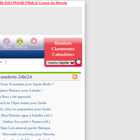
BLEAU PHASE FINALE Coupe du Monde
Résultats
Bayern
Dortmund
Classements
Calendriers
s
|
ransferts 24h/24
 Enzo Fernandez pour l'après-Rodri ?
'option Monaco pour Lukaku !
 Perri a été approché
oach de l'Ajax insiste pour Godts
2e offre en préparation pour Godts
: Dina Ebimbe signe à Schalke (off.)
 : Saïdou Sow prêté à Nantes (off.)
ilipe Luis aimerait garder Balogun
: Newcastle est prévenu pour Nmecha