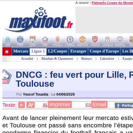
A retenir :
Palmarès Coupe du Mond
OM
PSG
Lyon
Lille
Monaco
Chelsea
Man Utd
Arsenal
Liverpool
ManCity
Ba
+ de clubs
Mercato
Ligue 1
L2/Coupes
Etranger
Coupe d'Europe
Les B
Actualité
|
Résultats & Classement
|
Buteurs
|
Calendrier
|
Equipe
DNCG : feu vert pour Lille,
Toulouse
Par
Youcef Touaitia
-
Le
04/06/2026
+
Imprimer
Email
A
Texte:
-
A
Avant de lancer pleinement leur mercato estiv
et Toulouse ont passé sans encombre l’étap
gendarme financier du football français a va