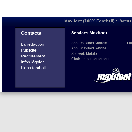
Maxifoot (100% Football) : l'actua
Services Maxifoot
Contacts
Appli Maxifoot Android
Flu
La rédaction
Appli Maxifoot iPhone
Publicité
Site web Mobile
Recrutement
Choix de consentement
Infos légales
Liens football