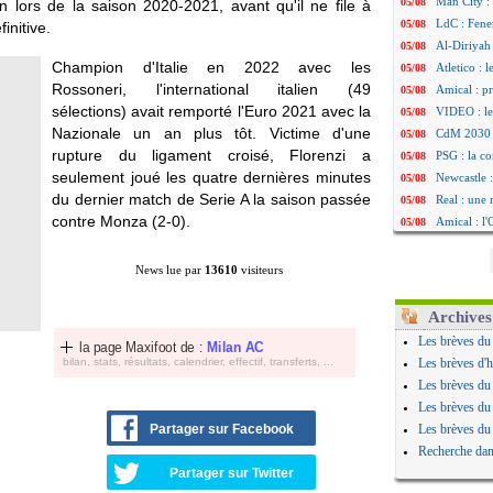
Man City :
05/08
lors de la saison 2020-2021, avant qu'il ne file à
LdC : Fene
05/08
initive.
Al-Diriyah 
05/08
Champion d'Italie en 2022 avec les
Atletico : 
05/08
Rossoneri, l'international italien (49
Amical : p
05/08
sélections) avait remporté l'Euro 2021 avec la
VIDEO : le
05/08
Nazionale un an plus tôt. Victime d'une
CdM 2030 :
05/08
rupture du ligament croisé, Florenzi a
PSG : la c
05/08
seulement joué les quatre dernières minutes
Newcastle :
05/08
du dernier match de Serie A la saison passée
Real : une 
05/08
contre Monza (2-0).
Amical : l
05/08
Monaco : Ca
05/08
Atletico : 
05/08
News lue par
13610
visiteurs
Real : Dio
05/08
Arsenal : H
05/08
Archives
Man Utd : B
05/08
Les brèves du
la page Maxifoot de :
Milan AC
Roma : Mol
05/08
bilan, stats, résultats, calendrier, effectif, transferts, ...
Les brèves d'h
Le Havre : 
05/08
Les brèves du
Chelsea : 
05/08
Les brèves du
Atletico : 
05/08
Partager sur Facebook
Les brèves du
FIFA : Figo
05/08
Recherche dan
Naples : L
05/08
Partager sur Twitter
Feyenoord :
05/08