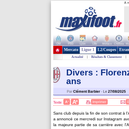
A r
OM
PSG
Lyon
Lille
Monaco
Chelsea
Ma
+ de clubs
Mercato
Ligue 1
L2/Coupes
Etran
Actualité
|
Résultats & Classement
|
Divers : Florenz
ans
Par
Clément Barbier
-
Le
27/08/2025
+
A
-
A
Imprimer
Texte:
Sans club depuis la fin de son contrat à l
a annoncé ce mercredi sur Instagram avoir 
la majeure partie de sa carrière avec l'