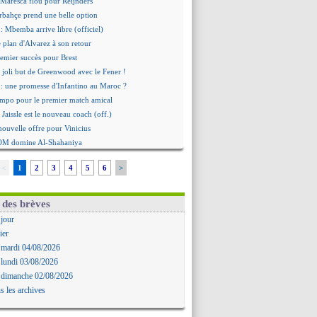
 Maresca flou pour Reijnders
rbahçe prend une belle option
: Mbemba arrive libre (officiel)
le plan d'Alvarez à son retour
remier succès pour Brest
 joli but de Greenwood avec le Fener !
 une promesse d'Infantino au Maroc ?
ompo pour le premier match amical
 Jaissle est le nouveau coach (off.)
nouvelle offre pour Vinicius
'OM domine Al-Shahaniya
bral a prolongé (officiel)
<
1
2
3
4
5
6
>
Molina va signer à la Roma
mandé arrive pour 140 M€ !
avertz en veut encore plus
 des brèves
ayindir en route pour le Celta
 jour
ina en cas d'échec avec Read
ier
Zouaoui plutôt vers Montpellier ?
 mardi 04/08/2026
Côme touche au but pour Chalobah
 lundi 03/08/2026
Romero toujours souhaité
 dimanche 02/08/2026
 réclame la démission d'Infantino
s les archives
ukaku absent du stage
 Lille recalé pour Zechiël