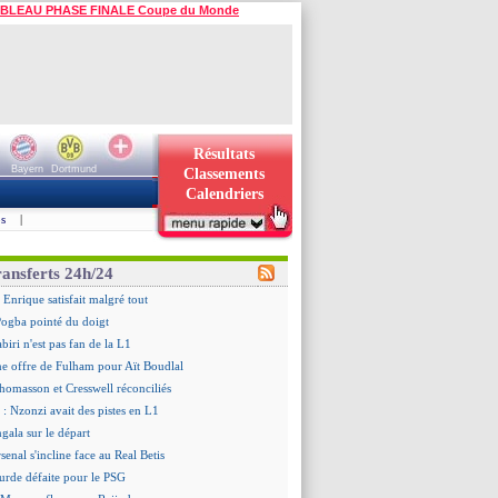
BLEAU PHASE FINALE Coupe du Monde
Résultats
Bayern
Dortmund
Classements
Calendriers
s
|
ransferts 24h/24
 Enrique satisfait malgré tout
ogba pointé du doigt
biri n'est pas fan de la L1
ne offre de Fulham pour Aït Boudlal
omasson et Cresswell réconciliés
: Nzonzi avait des pistes en L1
gala sur le départ
senal s'incline face au Real Betis
urde défaite pour le PSG