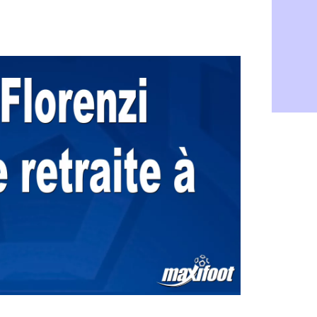
PSG : Live
05/08
Real : le d
05/08
Lyon : Mat
05/08
Lyon : Fons
04/08
Nice : une
04/08
Trabzonspo
04/08
Lyon : Fons
04/08
EdF : Infa
04/08
LdC : du c
04/08
Lyon : la st
04/08
Lyon : Govo
04/08
Lyon : une
04/08
Lyon : Abn
04/08
LdC : Spar
04/08
VIDEO : le
04/08
Man City :
04/08
Strasbourg 
04/08
PSG : Ayari
04/08
Man City : 
04/08
Amical : St
04/08
OM : le me
04/08
Chelsea : 
04/08
LdC : Spar
04/08