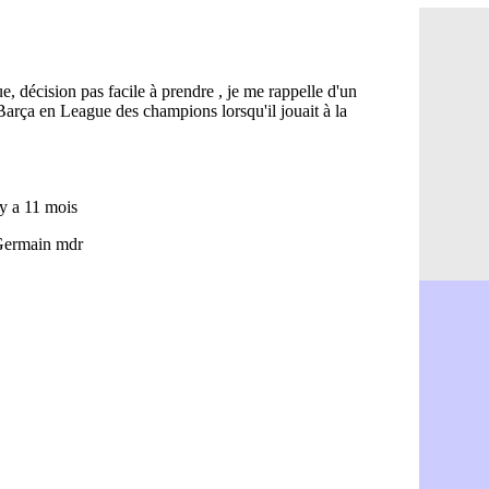
Brest : c'e
05/08
Amical : la
05/08
Amical : u
05/08
Amical : M
05/08
Inter : 40
05/08
Lille : un 
05/08
Lyon : Fons
05/08
OM : Aguer
05/08
Real : Endr
05/08
Real : ce s
05/08
OM : le ret
05/08
Hull : Tzol
05/08
PSG : Zaba
05/08
Man Utd : 
05/08
Sparta : le
05/08
Bordeaux :
05/08
Leverkusen
05/08
VIDEO : Ne
05/08
Arsenal : c
05/08
Lyon : Fon
05/08
Aston Vill
05/08
Ipswich : F
05/08