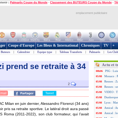
etenir :
Palmarès Coupe du Monde
-
Classement des BUTEURS Coupe du Monde
-
TA
emplacement publicitaire
n Utd
Arsenal
Liverpool
ManCity
Barca
Real
Atletico
Milan
Juve
Inter
Naples
ger
Coupe d'Europe
Les Bleus & International
Chroniques
TV
+
Buteurs
|
Calendrier
|
Equipe type
|
Tableau Transferts
|
Palmarès
|
Les Club
i prend se retraite à 34
Actu et t
PSG : Luis
00h06
Monaco : P
05/08
Rennes : Za
05/08
2
Rennes : u
05/08
VIDEO : Th
05/08
Email
Tweet
Dunkerque 
05/08
Lyon : Man
05/08
'AC Milan en juin dernier, Alessandro Florenzi (34 ans)
Amical : Ar
05/08
pris sa retraite sportive. Le latéral droit aura passé
Amical : lo
05/08
AS Roma (2011-2022), son club formateur, qui l'avait