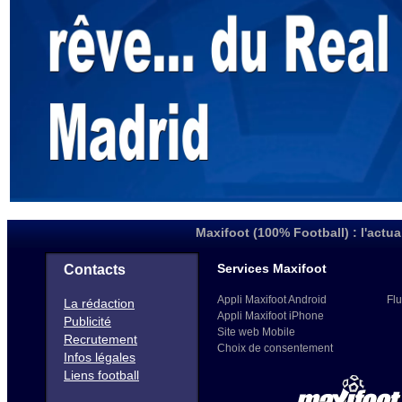
Maxifoot (100% Football) : l'actua
Services Maxifoot
Contacts
Appli Maxifoot Android
Flu
La rédaction
Appli Maxifoot iPhone
Publicité
Site web Mobile
Recrutement
Choix de consentement
Infos légales
Liens football