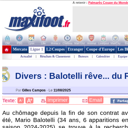
A retenir :
Palmarès Coupe du Mond
OM
PSG
Lyon
Lille
Monaco
Chelsea
Man Utd
Arsenal
Liverpool
ManCity
Ba
+ de clubs
Mercato
Ligue 1
L2/Coupes
Etranger
Coupe d'Europe
Les B
Actualité
|
Résultats & Classement
|
Buteurs
|
Calendrier
|
Equipe
Divers : Balotelli rêve... du
Par
Gilles Campos
-
Le
11/08/2025
+
Imprimer
Email
A
Texte:
-
A
Au chômage depuis la fin de son contrat a
été, Mario
Balotelli
(34 ans, 6 apparitions en
saison 2024-2025) se trouve à la recherc