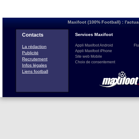
Maxifoot (100% Football) : l'actua
Services Maxifoot
Contacts
Appli Maxifoot Android
Flu
La rédaction
Appli Maxifoot iPhone
Publicité
Site web Mobile
Recrutement
Choix de consentement
Infos légales
Liens football