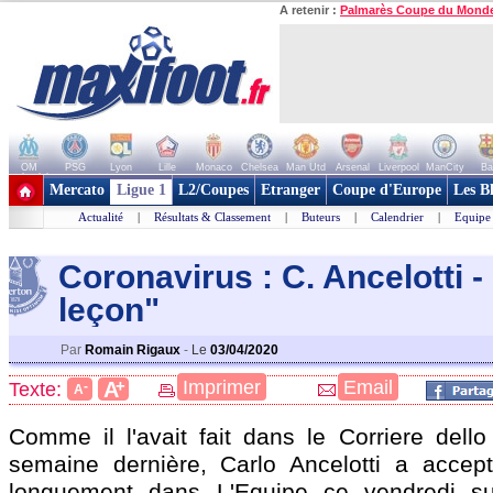
A retenir :
Palmarès Coupe du Mond
OM
PSG
Lyon
Lille
Monaco
Chelsea
Man Utd
Arsenal
Liverpool
ManCity
Ba
+ de clubs
Mercato
Ligue 1
L2/Coupes
Etranger
Coupe d'Europe
Les B
Actualité
|
Résultats & Classement
|
Buteurs
|
Calendrier
|
Equipe
Coronavirus : C. Ancelotti -
leçon"
Par
Romain Rigaux
-
Le
03/04/2020
+
Imprimer
Email
A
Texte:
-
A
Comme il l'avait fait dans le Corriere dello
semaine dernière, Carlo Ancelotti a accep
longuement dans L'Equipe ce vendredi su