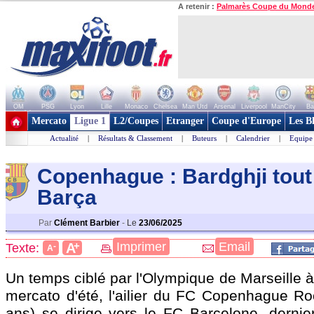
A retenir :
Palmarès Coupe du Mond
OM
PSG
Lyon
Lille
Monaco
Chelsea
Man Utd
Arsenal
Liverpool
ManCity
Ba
+ de clubs
Mercato
Ligue 1
L2/Coupes
Etranger
Coupe d'Europe
Les B
Actualité
|
Résultats & Classement
|
Buteurs
|
Calendrier
|
Equipe
Copenhague : Bardghji tout
Barça
Par
Clément Barbier
-
Le
23/06/2025
+
Imprimer
Email
A
Texte:
-
A
Un temps ciblé par l'Olympique de Marseille à
mercato d'été, l'ailier du FC Copenhague Ro
ans) se dirige vers le FC Barcelone, dernie