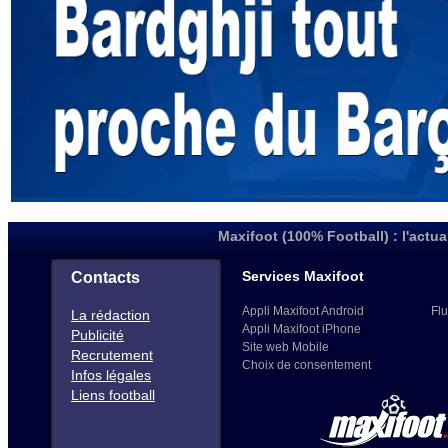
Maxifoot (100% Football) : l'actua
Services Maxifoot
Contacts
Appli Maxifoot Android
Flu
La rédaction
Appli Maxifoot iPhone
Publicité
Site web Mobile
Recrutement
Choix de consentement
Infos légales
Liens football