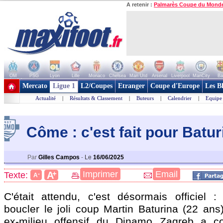
A retenir :
Palmarès Coupe du Mond
OM
PSG
Lyon
Lille
Monaco
Chelsea
Man Utd
Arsenal
Liverpool
ManCity
Ba
+ de clubs
Mercato
Ligue 1
L2/Coupes
Etranger
Coupe d'Europe
Les B
Actualité
|
Résultats & Classement
|
Buteurs
|
Calendrier
|
Equipe
Côme : c'est fait pour Baturi
Par
Gilles Campos
-
Le
16/06/2025
+
Imprimer
Email
A
Texte:
-
A
C'était attendu, c'est désormais officiel
boucler le joli coup Martin Baturina (22 ans
ex-milieu offensif du Dinamo Zagreb a co