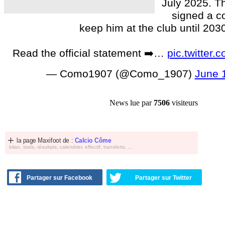
July 2025. T
signed a co
keep him at the club until 203
Read the official statement ➡️…
pic.twitter
— Como1907 (@Como_1907)
June 
News lue par
7506
visiteurs
la page Maxifoot de :
Calcio Côme
bilan, stats, résultats, calendrier, effectif, transferts, ...
Partager sur Facebook
Partager sur Twitter