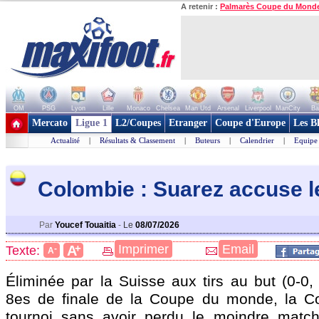
A retenir :
Palmarès Coupe du Mond
OM
PSG
Lyon
Lille
Monaco
Chelsea
Man Utd
Arsenal
Liverpool
ManCity
Ba
+ de clubs
Mercato
Ligue 1
L2/Coupes
Etranger
Coupe d'Europe
Les B
Actualité
|
Résultats & Classement
|
Buteurs
|
Calendrier
|
Equipe
Colombie : Suarez accuse l
Par
Youcef Touaitia
-
Le
08/07/2026
+
Imprimer
Email
A
Texte:
-
A
Éliminée par la Suisse aux tirs au but (0-0,
8es de finale de la Coupe du monde, la Co
tournoi sans avoir perdu le moindre matc