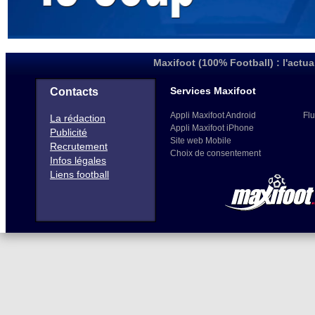
Maxifoot (100% Football) : l'actua
Services Maxifoot
Contacts
Appli Maxifoot Android
Flu
La rédaction
Appli Maxifoot iPhone
Publicité
Site web Mobile
Recrutement
Choix de consentement
Infos légales
Liens football