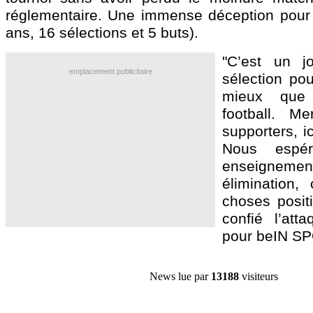
réglementaire. Une immense déception pour
ans, 16 sélections et 5 buts).
"C’est un jo
emplacement publicitaire
sélection pou
mieux que
football. M
supporters, i
Nous espér
enseignem
élimination,
choses positi
confié l’att
pour beIN S
News lue par
13188
visiteurs