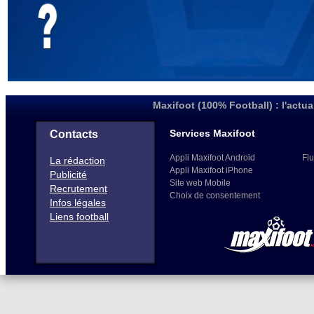
Maxifoot (100% Football) : l'actua
Services Maxifoot
Contacts
Appli Maxifoot Android
Flu
La rédaction
Appli Maxifoot iPhone
Publicité
Site web Mobile
Recrutement
Choix de consentement
Infos légales
Liens football