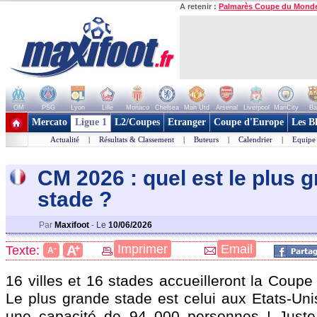
A retenir :
Palmarès Coupe du Mond
OM
PSG
Lyon
Lille
Monaco
Chelsea
Man Utd
Arsenal
Liverpool
ManCity
Ba
+ de clubs
Mercato
Ligue 1
L2/Coupes
Etranger
Coupe d'Europe
Les B
Actualité
|
Résultats & Classement
|
Buteurs
|
Calendrier
|
Equipe
CM 2026 : quel est le plus 
stad
e ?
Par
Maxifoot
-
Le
10/06/2026
+
Imprimer
Email
A
Texte:
-
A
16 villes et 16 stades accueilleront la Coup
Le plus grande stade est celui aux Etats-Uni
une capacité de 94 000 personnes ! Juste 