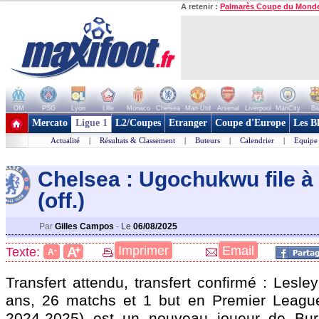
A retenir :
Palmarès Coupe du Mond
OM
PSG
Lyon
Lille
Monaco
Chelsea
Man Utd
Arsenal
Liverpool
ManCity
Ba
+ de clubs
Mercato
Ligue 1
L2/Coupes
Etranger
Coupe d'Europe
Les B
Actualité
|
Résultats & Classement
|
Buteurs
|
Calendrier
|
Equipe
Chelsea : Ugochukwu file à
(off.)
Par
Gilles Campos
-
Le
06/08/2025
+
Imprimer
Email
A
Texte:
-
A
Transfert attendu, transfert confirmé : Lesle
ans, 26 matchs et 1 but en Premier League
2024-2025) est un nouveau joueur de Bur