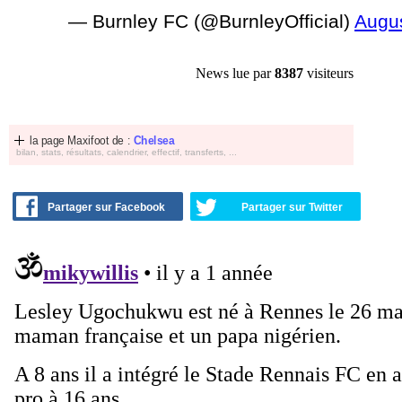
— Burnley FC (@BurnleyOfficial)
Augus
News lue par
8387
visiteurs
la page Maxifoot de :
Chelsea
bilan, stats, résultats, calendrier, effectif, transferts, ...
Partager sur Facebook
Partager sur Twitter