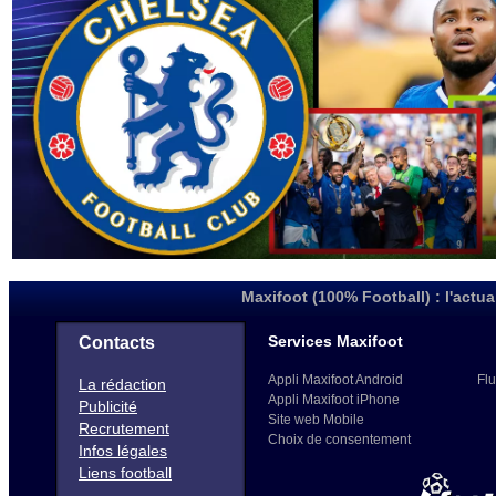
Maxifoot (100% Football) : l'actua
Services Maxifoot
Contacts
Appli Maxifoot Android
Flu
La rédaction
Appli Maxifoot iPhone
Publicité
Site web Mobile
Recrutement
Choix de consentement
Infos légales
Liens football