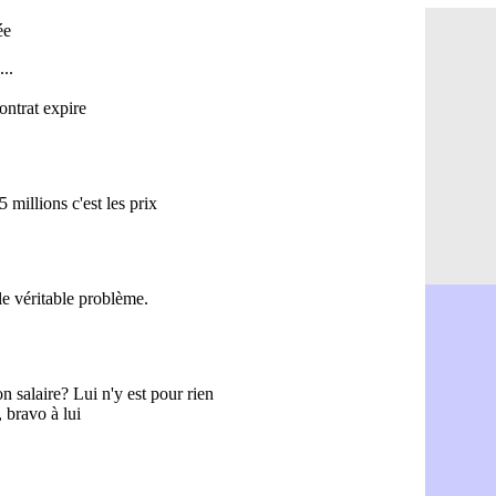
PSG : le c
10h52
PSG : une 
10h33
Francfort 
10h12
Strasbourg
10h09
Monaco : F
10h05
Dortmund 
09h44
Barça : pr
09h24
Argentine 
09h06
Tottenham
08h44
Barça : l'
08h22
FIFA : la C
06/08
CdM 2030 :
06/08
Rennes : Em
06/08
Côte d'Ivoi
06/08
Rennes : H
06/08
Man City :
06/08
Man Utd : Z
06/08
Amical : M
06/08
Nantes : De
06/08
OM : le clu
06/08
Monaco : l
06/08
FIFA : Teb
06/08