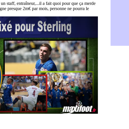
FIFA : l'UE
06/08
PSG : Teba
06/08
Real : Vini
06/08
Lyon : Man
06/08
OM : une o
06/08
Real : c'es
06/08
Troyes : Ju
06/08
PSG : Aklio
06/08
OM : une o
06/08
PSG : cont
06/08
Ouganda : 
06/08
Arsenal : A
06/08
Chelsea : P
06/08
FIFA : le 
06/08
PSG : l'ét
06/08
Bologne : D
06/08
OM : accor
06/08
OM : Medi
06/08
Uruguay : 
06/08
Séville : J
06/08
PSG : Ndja
06/08
Real : Dio
06/08
Man City : 
06/08