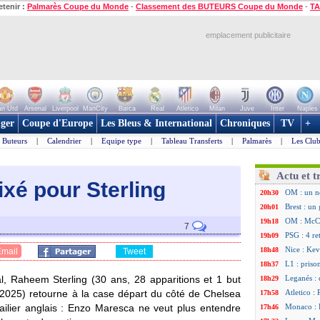
etenir :
Palmarès Coupe du Monde
-
Classement des BUTEURS Coupe du Monde
-
TA
emplacement publicitaire
n Utd
Arsenal
Liverpool
ManCity
Barca
Real
Atletico
Milan
Juve
Inter
Naples
ger
Coupe d'Europe
Les Bleus & International
Chroniques
TV
+
Buteurs
|
Calendrier
|
Equipe type
|
Tableau Transferts
|
Palmarès
|
Les Club
Actu et t
fixé pour Sterling
OM : un n
20h30
Brest : un
20h01
OM : McCo
19h18
7
PSG : 4 re
19h09
Nice : Kevi
18h48
Email
Tweet
L1 : priso
18h37
nal, Raheem
Sterling
(30 ans, 28 apparitions et 1 but
Leganés : 
18h29
-2025) retourne à la case départ du côté de Chelsea
Atletico :
17h58
’ailier anglais : Enzo Maresca ne veut plus entendre
Monaco : F
17h46