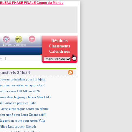
BLEAU PHASE FINALE Coupe du Monde
Résultats
Bayern
Dortmund
Classements
Calendriers
s
|
ransferts 24h/24
ouveau prétendant pour Højbjerg
 gardien norvégien en approche ?
urt a versé 120 M€ en 2026
tours dans le groupe face à Man Utd ?
n Carlos va partir en Italie
n avec sursis requis contre un arbitre
c'est signé pour Luca Zidane (off.)
 Ruggeri en route pour Aston Villa
ilipe Luis soutient Biereth