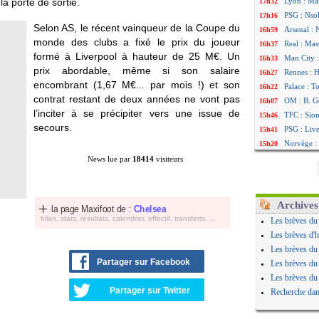
 la porte de sortie.
Lyon : Man
17h32
PSG : Nsok
17h16
Selon AS, le récent vainqueur de la Coupe du
Arsenal : 
16h59
monde des clubs a fixé le prix du joueur
Real : Mas
16h37
formé à Liverpool à hauteur de 25 M€. Un
Man City :
16h33
prix abordable, même si son salaire
Rennes : H
16h27
encombrant (1,67 M€... par mois !) et son
Palace : T
16h22
contrat restant de deux années ne vont pas
OM : B. Ge
16h07
l’inciter à se précipiter vers une issue de
TFC : Sion
15h46
secours.
PSG : Liv
15h41
Norvège : 
15h20
PSG : Mbay
14h55
News lue par
18414
visiteurs
Monaco : F
14h38
Grenade :
14h19
Juve : Zhe
13h56
Archives
la page Maxifoot de :
Chelsea
OM : Aguer
13h35
bilan, stats, résultats, calendrier, effectif, transferts, ...
Les brèves du
Arsenal : 
13h12
Les brèves d'h
Nantes : d
12h48
Les brèves du
Monaco : 
12h25
Partager sur Facebook
Les brèves du
Man Utd : 
12h06
Les brèves du
Man City :
11h53
Partager sur Twitter
Recherche dan
Naples : l
11h31
OM : Lucas
11h10