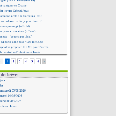
gala prêté à Getafe (officiel)
i va signer en Croatie
Naples vise Gabriel Jesus
tantuono prêté à la Fiorentina (off.)
 accord avec le Barça pour Rodri ?
aise a prolongé (officiel)
omiyasu a convaincu (officiel)
nesio - "ce n'est pas idéal"
 Oppong signe pour 4 ans (officiel)
erpool va proposer 115 M€ pour Barcola
la démission d'Infantino réclamée
e, deux pistes se détachent
<
1
2
3
4
5
6
>
ilipe Luis veut remplacer Akliouche
 Luca Zidane va changer de club
grova très clair sur son futur
 des brèves
d, le plan B de Naples
 jour
Guimarães a signé son contrat
ier
irection Chypre pour Duverne
 mercredi 05/08/2026
le remplaçant d'Akliouche en approche
 mardi 04/08/2026
Bayindir signe au Celta (officiel)
 lundi 03/08/2026
 Enzo Fernandez pour l'après-Rodri ?
s les archives
'option Monaco pour Lukaku !
 Perri a été approché