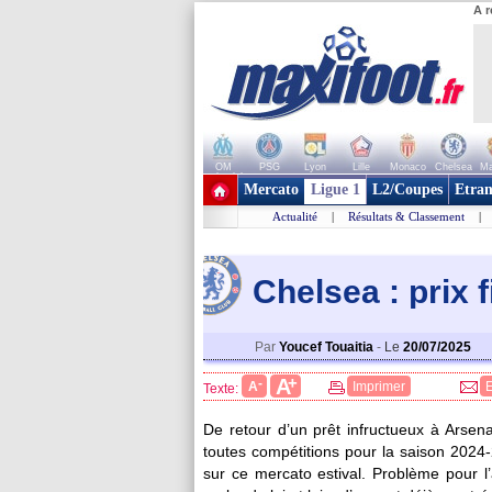
A r
OM
PSG
Lyon
Lille
Monaco
Chelsea
Ma
+ de clubs
Mercato
Ligue 1
L2/Coupes
Etran
Actualité
|
Résultats & Classement
|
Chelsea : prix 
Par
Youcef Touaitia
-
Le
20/07/2025
+
A
-
A
Imprimer
Texte:
De retour d’un prêt infructueux à Arse
toutes compétitions pour la saison 2024
sur ce mercato estival. Problème pour l