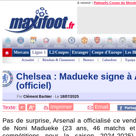
A retenir :
Palmarès Coupe du Mond
OM
PSG
Lyon
Lille
Monaco
Chelsea
Man Utd
Arsenal
Liverpool
ManCity
Ba
+ de clubs
Mercato
Ligue 1
L2/Coupes
Etranger
Coupe d'Europe
Les B
Actualité
|
Résultats & Classement
|
Buteurs
|
Calendrier
|
Equipe
Chelsea : Madueke signe à 
(officiel)
Par
Clément Barbier
-
Le
18/07/2025
+
Imprimer
Email
A
Texte:
-
A
Pas de surprise, Arsenal a officialisé ce vend
de Noni
Madueke
(23 ans, 46 matchs et 
compétitions pour la saison 2024-2025)