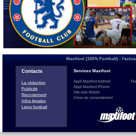
Maxifoot (100% Football) : l'actua
Services Maxifoot
Contacts
Appli Maxifoot Android
Flu
La rédaction
Appli Maxifoot iPhone
Publicité
Site web Mobile
Recrutement
Choix de consentement
Infos légales
Liens football