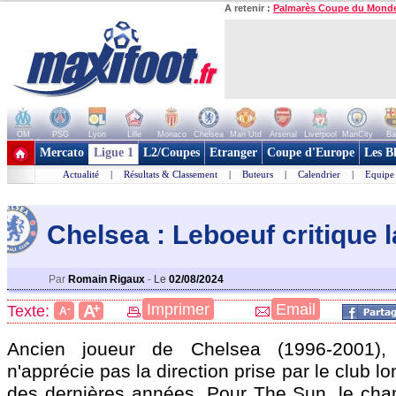
A retenir :
Palmarès Coupe du Mond
OM
PSG
Lyon
Lille
Monaco
Chelsea
Man Utd
Arsenal
Liverpool
ManCity
Ba
+ de clubs
Mercato
Ligue 1
L2/Coupes
Etranger
Coupe d'Europe
Les B
Actualité
|
Résultats & Classement
|
Buteurs
|
Calendrier
|
Equipe
Chelsea : Leboeuf critique l
Par
Romain Rigaux
-
Le
02/08/2024
+
Imprimer
Email
A
Texte:
-
A
Ancien joueur de Chelsea (1996-2001),
n'apprécie pas la direction prise par le club 
des dernières années. Pour The Sun, le ch