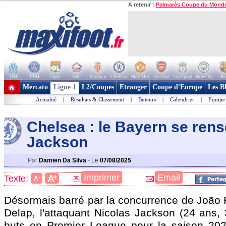
A retenir :
Palmarès Coupe du Mond
OM
PSG
Lyon
Lille
Monaco
Chelsea
Man Utd
Arsenal
Liverpool
ManCity
Ba
+ de clubs
Mercato
Ligue 1
L2/Coupes
Etranger
Coupe d'Europe
Les B
Actualité
|
Résultats & Classement
|
Buteurs
|
Calendrier
|
Equipe
Chelsea : le Bayern se rens
Jackson
Par
Damien Da Silva
-
Le
07/08/2025
+
Imprimer
Email
A
Texte:
-
A
Désormais barré par la concurrence de João 
Delap, l'attaquant Nicolas
Jackson
(24 ans, 
buts en Premier League pour la saison 202