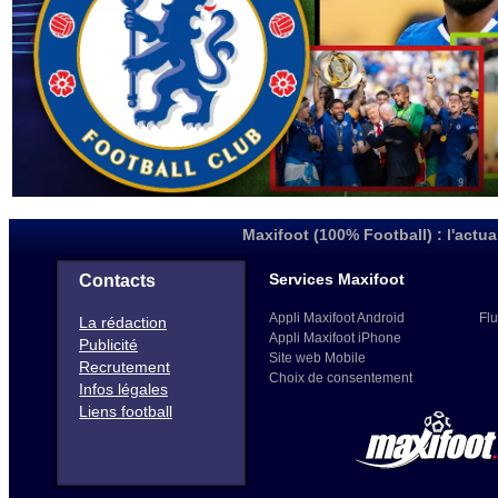
Maxifoot (100% Football) : l'actua
Services Maxifoot
Contacts
Appli Maxifoot Android
Flu
La rédaction
Appli Maxifoot iPhone
Publicité
Site web Mobile
Recrutement
Choix de consentement
Infos légales
Liens football