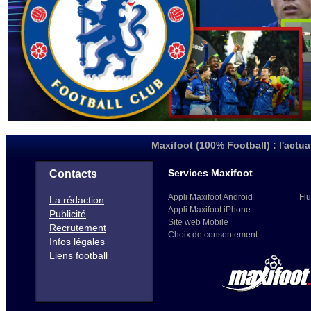
Maxifoot (100% Football) : l'actua
Services Maxifoot
Contacts
Appli Maxifoot Android
Flu
La rédaction
Appli Maxifoot iPhone
Publicité
Site web Mobile
Recrutement
Choix de consentement
Infos légales
Liens football