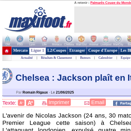
A retenir :
Palmarès Coupe du Mond
OM
PSG
Lyon
Lille
Monaco
Chelsea
Man Utd
Arsenal
Liverpool
ManCity
Ba
+ de clubs
Mercato
Ligue 1
L2/Coupes
Etranger
Coupe d'Europe
Les B
Actualité
|
Résultats & Classement
|
Buteurs
|
Calendrier
|
Equipe
Chelsea : Jackson plaît en I
Par
Romain Rigaux
-
Le
21/06/2025
+
Imprimer
Email
A
Texte:
-
A
L'avenir de Nicolas
Jackson
(24 ans, 30 matc
Premier League cette saison) à Chelsea
L'attaquant londonien, expulsé quatre mi