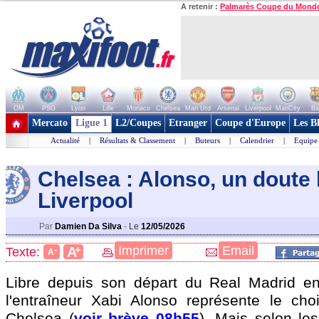
A retenir :
Palmarès Coupe du Mond
OM
PSG
Lyon
Lille
Monaco
Chelsea
Man Utd
Arsenal
Liverpool
ManCity
Ba
+ de clubs
Mercato
Ligue 1
L2/Coupes
Etranger
Coupe d'Europe
Les B
Actualité
|
Résultats & Classement
|
Buteurs
|
Calendrier
|
Equipe
Chelsea : Alonso, un doute l
Liverpool
Par
Damien Da Silva
-
Le
12/05/2026
+
Imprimer
Email
A
Texte:
-
A
Libre depuis son départ du Real Madrid en 
l'entraîneur Xabi Alonso représente le ch
Chelsea (
voir brève 08h55
). Mais selon le