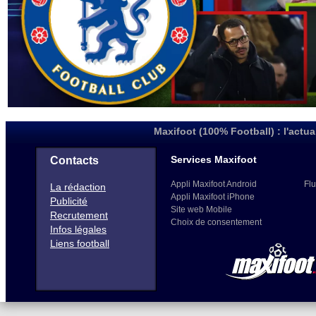
Maxifoot (100% Football) : l'actua
Services Maxifoot
Contacts
Appli Maxifoot Android
Flu
La rédaction
Appli Maxifoot iPhone
Publicité
Site web Mobile
Recrutement
Choix de consentement
Infos légales
Liens football