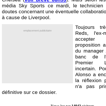
média Sky Sports ce mardi, le technicien
doutes concernant une éventuelle collaborati
à cause de Liverpool.
Toujours tr
emplacement publicitaire
Reds, l'ex-
accepter
proposition a
du manager A
banc de l
Premier 
incertain. Po
Alonso a enc
la réflexion
n'a pas pri
définitive sur ce dossier.
News lue par
14043
visiteurs