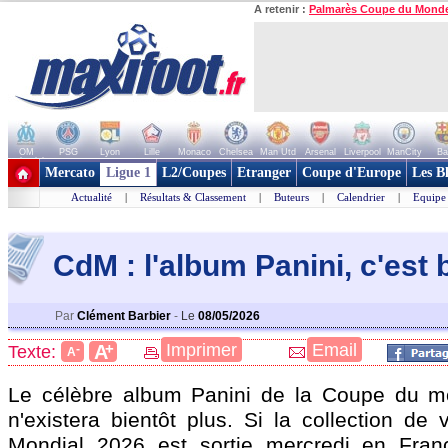
A retenir :
Palmarès Coupe du Mond
OM
PSG
Lyon
Lille
Monaco
Chelsea
Man Utd
Arsenal
Liverpool
ManCity
Ba
+ de clubs
Mercato
Ligue 1
L2/Coupes
Etranger
Coupe d'Europe
Les B
Actualité
|
Résultats & Classement
|
Buteurs
|
Calendrier
|
Equipe
CdM : l'album Panini, c'est b
Par
Clément Barbier
-
Le
08/05/2026
+
Imprimer
Email
A
Texte:
-
A
Le célèbre album Panini de la Coupe du mo
n'existera bientôt plus. Si la collection de 
Mondial 2026 est sortie mercredi en Franc