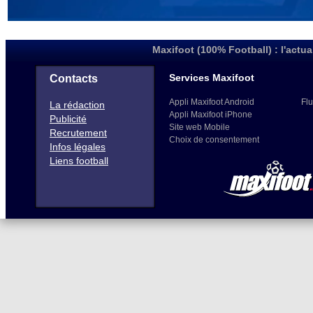
Maxifoot (100% Football) : l'actua
Services Maxifoot
Contacts
Appli Maxifoot Android
Flu
La rédaction
Appli Maxifoot iPhone
Publicité
Site web Mobile
Recrutement
Choix de consentement
Infos légales
Liens football