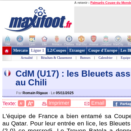
A retenir :
Palmarès Coupe du Mond
OM
PSG
Lyon
Lille
Monaco
Chelsea
Man Utd
Arsenal
Liverpool
ManCity
Ba
+ de clubs
Mercato
Ligue 1
L2/Coupes
Etranger
Coupe d'Europe
Les B
Actualité
|
Résultats & Classement
|
Buteurs
|
Calendrier
|
Equipe
CdM (U17) : les Bleuets ass
au Chili
Par
Romain Rigaux
-
Le
05/11/2025
+
Imprimer
Email
A
Texte:
-
A
L'équipe de France a bien entamé sa Cou
au Qatar. Pour leur entrée en lice, les Bleuets 
(2-0) ce mercredi. Le Troyen Batola a donn