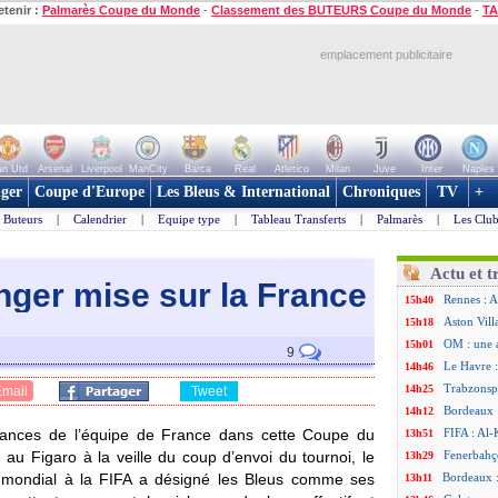
etenir :
Palmarès Coupe du Monde
-
Classement des BUTEURS Coupe du Monde
-
TA
emplacement publicitaire
n Utd
Arsenal
Liverpool
ManCity
Barca
Real
Atletico
Milan
Juve
Inter
Naples
ger
Coupe d'Europe
Les Bleus & International
Chroniques
TV
+
Buteurs
|
Calendrier
|
Equipe type
|
Tableau Transferts
|
Palmarès
|
Les Club
Actu et t
ger mise sur la France
Rennes : A
15h40
Aston Vill
15h18
OM : une 
15h01
9
Le Havre :
14h46
Trabzonspo
14h25
Email
Tweet
Bordeaux 
14h12
ances de l’équipe de France dans cette Coupe du
FIFA : Al-
13h51
u Figaro à la veille du coup d’envoi du tournoi, le
Fenerbahç
13h29
l mondial à la FIFA a désigné les Bleus comme ses
Bordeaux :
13h11