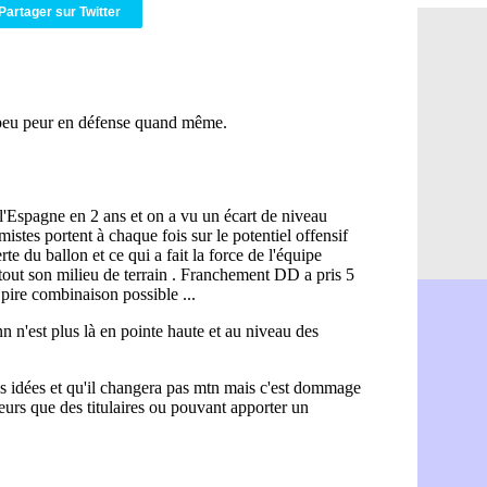
Partager sur Twitter
Amical : Ar
05/08
Amical : lo
05/08
Man City :
05/08
LdC : Fene
05/08
Al-Diriyah 
05/08
Atletico : 
05/08
Amical : p
05/08
VIDEO : le
05/08
CdM 2030 :
05/08
PSG : la c
05/08
Newcastle :
05/08
Real : une 
05/08
Amical : l
05/08
Monaco : Ca
05/08
Atletico : 
05/08
Real : Dio
05/08
Arsenal : H
05/08
Man Utd : B
05/08
Roma : Mol
05/08
Le Havre : 
05/08
Chelsea : 
05/08
Atletico : 
05/08