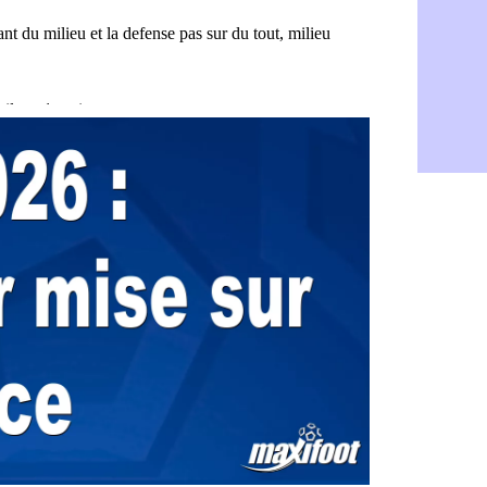
FIFA : Figo
05/08
Naples : L
05/08
Feyenoord :
05/08
Brest : c'e
05/08
Amical : la
05/08
Amical : u
05/08
Amical : M
05/08
Inter : 40
05/08
Lille : un 
05/08
Lyon : Fons
05/08
OM : Aguer
05/08
Real : Endr
05/08
Real : ce s
05/08
OM : le ret
05/08
Hull : Tzol
05/08
PSG : Zaba
05/08
Man Utd : 
05/08
Sparta : le
05/08
Bordeaux :
05/08
Leverkusen
05/08
VIDEO : Ne
05/08
Arsenal : c
05/08
Lyon : Fon
05/08