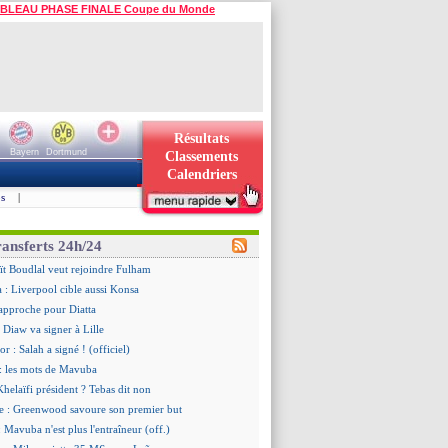
BLEAU PHASE FINALE Coupe du Monde
Résultats
Bayern
Dortmund
Classements
Calendriers
s
|
ransferts 24h/24
ït Boudlal veut rejoindre Fulham
a : Liverpool cible aussi Konsa
approche pour Diatta
 Diaw va signer à Lille
r : Salah a signé ! (officiel)
: les mots de Mavuba
Khelaïfi président ? Tebas dit non
e : Greenwood savoure son premier but
 Mavuba n'est plus l'entraîneur (off.)