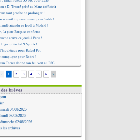
y : Milan rejette 35 M€ pour Leão
n : D. Traoré prêté au Mans (officiel)
icius tout proche de prolonger !
 accueil impressionnant pour Salah !
mandé attendu ce jeudi à Madrid !
i, la piste Barça se confirme
uche arrive ce jeudi à Paris !
a Liga quitte beIN Sports !
d'inquiétude pour Rafael Pol
se complique pour Rodri !
rran Torres donne son feu vert au PSG
 excuses après le projet
<
1
2
3
4
5
6
>
t fait pour Fekir (officiel)
onse imminente de Vinicius
Nørgaard transféré à Everton (off.)
 des brèves
Deschamps a discuté !
 jour
 Enrique satisfait malgré tout
ier
ogba pointé du doigt
 mardi 04/08/2026
biri n'est pas fan de la L1
 lundi 03/08/2026
ne offre de Fulham pour Aït Boudlal
 dimanche 02/08/2026
omasson et Cresswell réconciliés
s les archives
: Nzonzi avait des pistes en L1
gala sur le départ