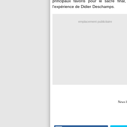
principaux favoris pour le sacre final
l’expérience de Didier Deschamps.
emplacement publicitaire
News l