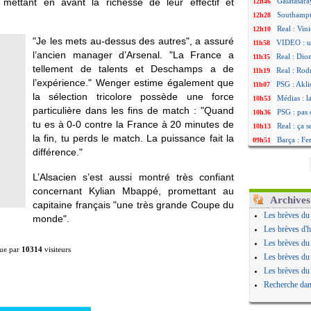
, mettant en avant la richesse de leur effectif et
Galatasara
12h46
Southampto
12h28
Real : Vin
12h10
"Je les mets au-dessus des autres", a assuré
VIDEO : un
11h58
l’ancien manager d’Arsenal. "La France a
Real : Dio
11h35
tellement de talents et Deschamps a de
Real : Rodr
11h19
l’expérience." Wenger estime également que
PSG : Aklio
11h07
la sélection tricolore possède une force
Médias : l
10h53
particulière dans les fins de match : "Quand
PSG : pas 
10h36
tu es à 0-0 contre la France à 20 minutes de
Real : ça 
10h13
la fin, tu perds le match. La puissance fait la
Barça : Fe
09h51
différence."
FIFA : des
09h32
Abha : c'es
09h11
L’Alsacien s’est aussi montré très confiant
Real : rép
08h57
concernant Kylian Mbappé, promettant au
Arsenal : 
08h39
Archives
capitaine français "une très grande Coupe du
Al-Ahli : 
08h22
Les brèves du
monde".
PSG : Luis
00h06
Les brèves d'h
Monaco : P
05/08
Les brèves du
ue par
10314
visiteurs
Rennes : Za
05/08
Les brèves du
Rennes : u
05/08
Les brèves du
VIDEO : Th
05/08
Recherche dan
Dunkerque 
05/08
Lyon : Man
05/08