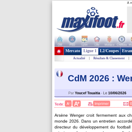
A r
OM
PSG
Lyon
Lille
Monaco
Chelsea
Ma
+ de clubs
Mercato
Ligue 1
L2/Coupes
Etran
Actualité
|
Résultats & Classement
|
CdM 2026 : Wen
Par
Youcef Touaitia
-
Le
10/06/2026
+
A
-
A
Imprimer
Texte:
Arsène Wenger croit fermement aux ch
monde 2026. Dans un entretien accordé a
directeur du développement du footbal