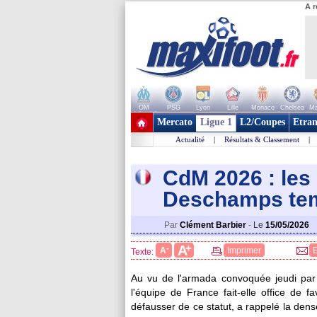
A r
OM
PSG
Lyon
Lille
Monaco
Chelsea
Ma
+ de clubs
Mercato
Ligue 1
L2/Coupes
Etran
Actualité
|
Résultats & Classement
|
CdM 2026 : les 
Deschamps te
Par
Clément Barbier
-
Le
15/05/2026
+
A
-
A
Imprimer
Texte:
Au vu de l'armada convoquée jeudi pa
l'équipe de France fait-elle office de 
défausser de ce statut, a rappelé la dens