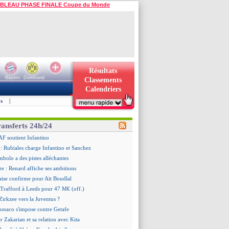
BLEAU PHASE FINALE Coupe du Monde
Résultats
Bayern
Dortmund
Classements
Calendriers
s
|
ransferts 24h/24
AF soutient Infantino
 Rubiales charge Infantino et Sanchez
bolo a des pistes alléchantes
re : Renard affiche ses ambitions
aise confirme pour Aït Boudlal
 Trafford à Leeds pour 47 M€ (off.)
irkzee vers la Juventus ?
onaco s'impose contre Getafe
r Zakarian et sa relation avec Kita