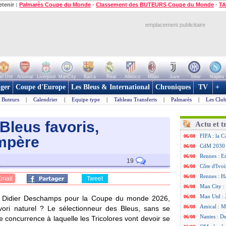
etenir :
Palmarès Coupe du Monde
-
Classement des BUTEURS Coupe du Monde
-
TA
emplacement publicitaire
n Utd
Arsenal
Liverpool
ManCity
Barca
Real
Atletico
Milan
Juve
Inter
Naples
ger
Coupe d'Europe
Les Bleus & International
Chroniques
TV
+
Buteurs
|
Calendrier
|
Equipe type
|
Tableau Transferts
|
Palmarès
|
Les Club
Bleus favoris,
Actu et t
FIFA : la C
06/08
mpère
CdM 2030 :
06/08
Rennes : Em
06/08
19
Côte d'Ivoi
06/08
Rennes : H
06/08
Email
Tweet
Man City :
06/08
Man Utd : Z
06/08
r Didier Deschamps pour la Coupe du monde 2026,
Amical : M
06/08
favori naturel ? Le sélectionneur des Bleus, sans se
Nantes : De
06/08
e concurrence à laquelle les Tricolores vont devoir se