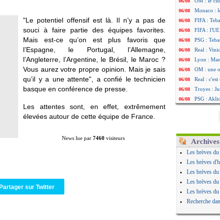
OM : le clu
06/08
Monaco : l
06/08
"Le potentiel offensif est là. Il n’y a pas de
FIFA : Teb
06/08
souci à faire partie des équipes favorites.
FIFA : l'UE
06/08
Mais est-ce qu’on est plus favoris que
PSG : Teba
06/08
l’Espagne, le Portugal, l’Allemagne,
Real : Vini
06/08
l’Angleterre, l’Argentine, le Brésil, le Maroc ?
Lyon : Man
06/08
Vous aurez votre propre opinion. Mais je sais
OM : une o
06/08
qu’il y a une attente", a confié le technicien
Real : c'es
06/08
basque en conférence de presse.
Troyes : Ju
06/08
PSG : Aklio
06/08
Les attentes sont, en effet, extrêmement
OM : une o
06/08
élevées autour de cette équipe de France.
PSG : cont
06/08
Ouganda : 
06/08
News lue par
7460
visiteurs
Arsenal : A
06/08
Archives
Chelsea : P
06/08
Les brèves du
FIFA : le 
06/08
Les brèves d'h
PSG : l'ét
06/08
Les brèves du
Bologne : D
06/08
Les brèves du
Partager sur Twitter
OM : accor
06/08
Les brèves du
OM : Medi
06/08
Recherche dan
Uruguay : 
06/08
Séville : J
06/08