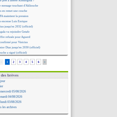
b prêt à libérer Kondogbia ?
e message touchant d'Akliouche
as en remet une couche
FA maintient la pression
s encense Luis Enrique
cius jusqu'en 2032 (officiel)
gala va rejoindre Getafe
ffre refusée pour Aguerd
t confirmé pour Vinicius
nior Diaz jusqu'en 2030 (officiel)
uche a signé (officiel)
ffre pour Bulka
<
1
2
3
4
5
6
>
rat signé pour Akliouche
Owori battu à mort à Kampala
rteta veut créer une dynastie
 des brèves
alace a fait son offre pour Disasi
 jour
gouvernement espagnol s'en mêle
ier
onnante rumeur Gusto
 mercredi 05/08/2026
allinga est sur le marché
 mardi 04/08/2026
d trouvé avec Man City pour Rulli
 lundi 03/08/2026
na vers Leverkusen pour 25 M€
s les archives
Forlan nommé sélectionneur (officiel)
uanlu signe à Bournemouth (officiel)