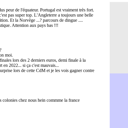
PSG : Ndja
06/08
Real : Dio
06/08
Man City : 
06/08
Rennes : A
06/08
Aston Villa
06/08
OM : une a
06/08
Le Havre : 
06/08
Trabzonspor
06/08
Bordeaux :
06/08
FIFA : Al-K
06/08
Fenerbahçe
06/08
Bordeaux : 
06/08
Galatasara
06/08
Southampto
06/08
Real : Vini
06/08
VIDEO : un
06/08
Real : Dio
06/08
Real : Rodr
06/08
PSG : Aklio
06/08
Médias : la
06/08
PSG : pas d
06/08
Real : ça s
06/08