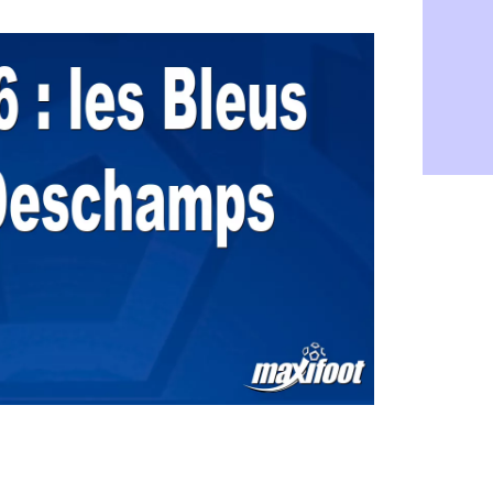
Barça : Fe
06/08
FIFA : des 
06/08
Abha : c'est
06/08
Real : rép
06/08
Arsenal : N
06/08
Al-Ahli : D
06/08
PSG : Luis 
06/08
Monaco : P
05/08
Rennes : Za
05/08
Rennes : u
05/08
VIDEO : Th
05/08
Dunkerque 
05/08
Lyon : Man
05/08
Amical : Ar
05/08
Amical : lo
05/08
Man City :
05/08
LdC : Fene
05/08
Al-Diriyah 
05/08
Atletico : 
05/08
Amical : p
05/08
VIDEO : le
05/08
CdM 2030 :
05/08
PSG : la c
05/08