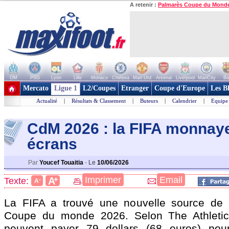
A retenir :
Palmarès Coupe du Mond
OM
PSG
Lyon
Lille
Monaco
Chelsea
Man Utd
Arsenal
Liverpool
ManCity
Ba
+ de clubs
Mercato
Ligue 1
L2/Coupes
Etranger
Coupe d'Europe
Les B
Actualité
|
Résultats & Classement
|
Buteurs
|
Calendrier
|
Equipe
CdM 2026 : la FIFA monnaye
écrans
Par
Youcef Touaitia
-
Le
10/06/2026
+
Imprimer
Email
A
Texte:
-
A
La FIFA a trouvé une nouvelle source de 
Coupe du monde 2026. Selon The Athletic,
peuvent payer 79 dollars (68 euros) pou