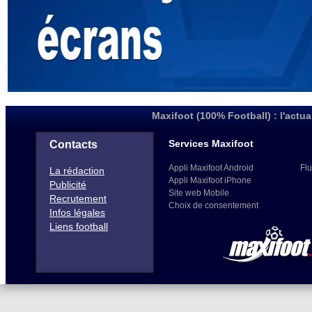
Maxifoot (100% Football) : l'actua
Services Maxifoot
Contacts
Appli Maxifoot Android
Flu
La rédaction
Appli Maxifoot iPhone
Publicité
Site web Mobile
Recrutement
Choix de consentement
Infos légales
Liens football