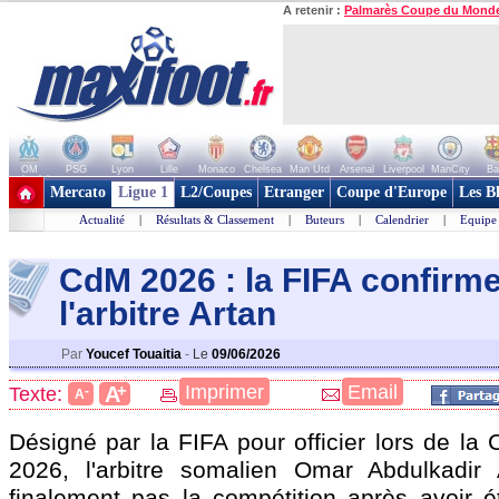
A retenir :
Palmarès Coupe du Mond
OM
PSG
Lyon
Lille
Monaco
Chelsea
Man Utd
Arsenal
Liverpool
ManCity
Ba
+ de clubs
Mercato
Ligue 1
L2/Coupes
Etranger
Coupe d'Europe
Les B
Actualité
|
Résultats & Classement
|
Buteurs
|
Calendrier
|
Equipe
CdM 2026 : la FIFA confirm
l'arbitre Artan
Par
Youcef Touaitia
-
Le
09/06/2026
+
Imprimer
Email
A
Texte:
-
A
Désigné par la FIFA pour officier lors de l
2026, l'arbitre somalien Omar Abdulkadir A
finalement pas la compétition après avoir é