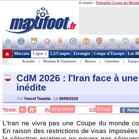
A retenir :
Palmarès Coupe du Mond
OM
PSG
Lyon
Lille
Monaco
Chelsea
Man Utd
Arsenal
Liverpool
ManCity
Ba
+ de clubs
Mercato
Ligue 1
L2/Coupes
Etranger
Coupe d'Europe
Les B
Actualité
|
Résultats & Classement
|
Buteurs
|
Calendrier
|
Equipe
CdM 2026 : l'Iran face à une
inédite
Par
Youcef Touaitia
-
Le
08/06/2026
+
Imprimer
Email
A
Texte:
-
A
L'Iran ne vivra pas une Coupe du monde co
En raison des restrictions de visas imposées
la sélection asiatique ne pourra pas séjourner