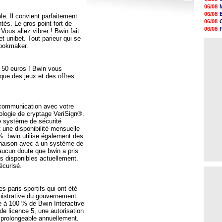
18h48
06/08
18h37
06/08
. Il convient parfaitement
18h29
06/08
és. Le gros point fort de
17h58
06/08
Vous allez vibrer ! Bwin fait
17h46
06/08
et unibet. Tout parieur qui se
17h32
06/08
bookmaker.
17h16
16h59
16h37
 50 euros ! Bwin vous
16h33
que des jeux et des offres
16h27
16h22
 communication avec votre
nologie de cryptage VeriSign®.
ce système de sécurité
 une disponibilité mensuelle
. bwin utilise également des
naison avec à un système de
t aucun doute que bwin a pris
s disponibles actuellement.
écurisé.
 paris sportifs qui ont été
inistrative du gouvernement
ale à 100 % de Bwin Interactive
e licence 5, une autorisation
s prolongeable annuellement.