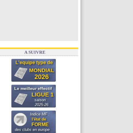
A SUIVRE
L'equipe type de
MONDIAL
2026
Le meilleur effectif
LIGUE 1
saison
2025-26
Indice MF :
l'état de
FORME
des clubs en europe