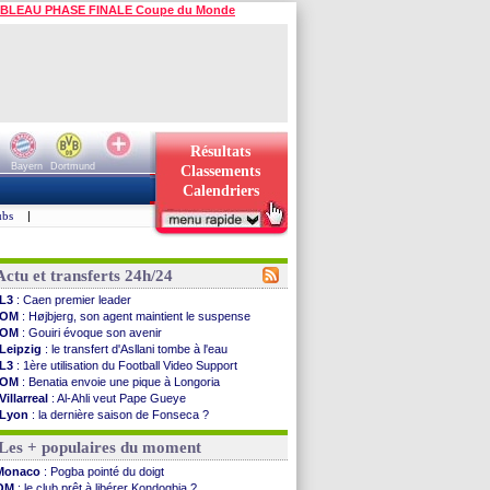
BLEAU PHASE FINALE Coupe du Monde
Résultats
Bayern
Dortmund
Classements
Calendriers
ubs
|
Actu et transferts 24h/24
L3
: Caen premier leader
OM
: Højbjerg, son agent maintient le suspense
OM
: Gouiri évoque son avenir
Leipzig
: le transfert d'Asllani tombe à l'eau
L3
: 1ère utilisation du Football Video Support
OM
: Benatia envoie une pique à Longoria
Villarreal
: Al-Ahli veut Pape Gueye
Lyon
: la dernière saison de Fonseca ?
OM
: un nouveau prétendant pour Højbjerg
Les + populaires du moment
Brest
: un gardien norvégien en approche ?
OM
: McCourt a versé 120 M€ en 2026
Monaco
: Pogba pointé du doigt
PSG
: 4 retours dans le groupe face à Man Utd ...
OM
: le club prêt à libérer Kondogbia ?