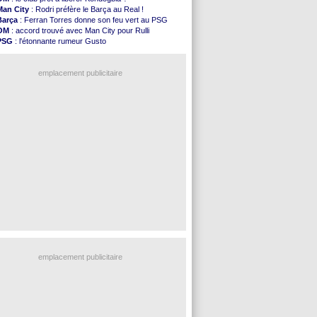
Nice
: Kevin Carlos va partir en Italie
Man City
: Rodri préfère le Barça au Real !
L1
: prison avec sursis requis contre un arbitre
Barça
: Ferran Torres donne son feu vert au PSG
Leganés
: c'est signé pour Luca Zidane (off.)
OM
: accord trouvé avec Man City pour Rulli
Atletico
: Ruggeri en route pour Aston Villa
PSG
: l'étonnante rumeur Gusto
Monaco
: Filipe Luis soutient Biereth
OM
: une offre pour Bulka
Lyon
: Mangala prêté à Getafe (officiel)
Ouganda
: Owori battu à mort à Kampala
PSG
: Nsoki va signer en Croatie
emplacement publicitaire
Arsenal
: Naples vise Gabriel Jesus
Real
: Mastantuono prêté à la Fiorentina (off.)
Man City
: accord avec le Barça pour Rodri ?
Rennes
: Haise a prolongé (officiel)
Palace
: Tomiyasu a convaincu (officiel)
Voir les brèves précédentes
emplacement publicitaire