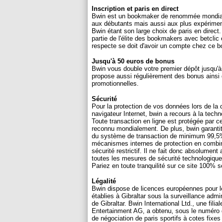
Inscription et paris en direct
Bwin est un bookmaker de renommée mondiale
aux débutants mais aussi aux plus expériment
Bwin étant son large choix de paris en direct. 
partie de l'élite des bookmakers avec betclic 
respecte se doit d'avoir un compte chez ce 
Jusqu'à 50 euros de bonus
Bwin vous double votre premier dépôt jusqu'à
propose aussi régulièrement des bonus ainsi 
promotionnelles.
Sécurité
Pour la protection de vos données lors de la
navigateur Internet, bwin a recours à la tech
Toute transaction en ligne est protégée par 
reconnu mondialement. De plus, bwin garantit
du système de transaction de minimum 99,5%
mécanismes internes de protection en combi
sécurité restrictif. Il ne fait donc absolumen
toutes les mesures de sécurité technologique
Pariez en toute tranquilité sur ce site 100% s
Légalité
Bwin dispose de licences européennes pour les
établies à Gibraltar sous la surveillance adm
de Gibraltar. Bwin International Ltd., une fili
Entertainment AG, a obtenu, sous le numéro d
de négociation de paris sportifs à cotes fixe