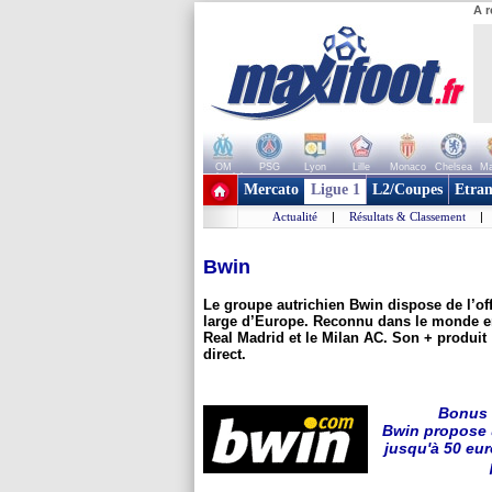
A r
OM
PSG
Lyon
Lille
Monaco
Chelsea
Ma
+ de clubs
Mercato
Ligue 1
L2/Coupes
Etran
Actualité
|
Résultats & Classement
|
Bwin
Le groupe autrichien Bwin dispose de l’of
large d’Europe. Reconnu dans le monde en
Real Madrid et le Milan AC. Son + produit :
direct.
Bonus 
Bwin propose 
jusqu'à 50 eu