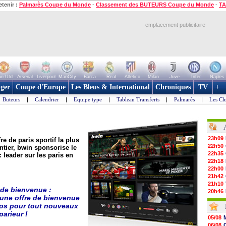
etenir :
Palmarès Coupe du Monde
-
Classement des BUTEURS Coupe du Monde
-
TA
emplacement publicitaire
n Utd
Arsenal
Liverpool
ManCity
Barca
Real
Atletico
Milan
Juve
Inter
Naples
ger
Coupe d'Europe
Les Bleus & International
Chroniques
TV
+
Buteurs
|
Calendrier
|
Equipe type
|
Tableau Transferts
|
Palmarès
|
Les Cl
23h09
fre de
paris sportif
la plus
22h50
tier, bwin sponsorise le
22h35
 leader sur les paris en
22h18
22h00
21h42
21h10
de bienvenue :
20h46
une offre de bienvenue
20h30
ros pour tout nouveaux
20h01
parieur !
19h18
05/08
19h09
06/08