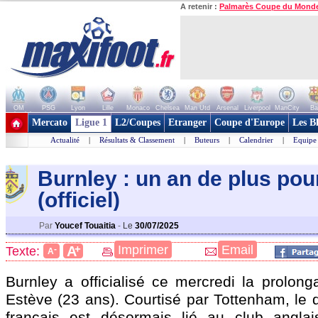
A retenir :
Palmarès Coupe du Mond
OM
PSG
Lyon
Lille
Monaco
Chelsea
Man Utd
Arsenal
Liverpool
ManCity
Ba
+ de clubs
Mercato
Ligue 1
L2/Coupes
Etranger
Coupe d'Europe
Les B
Actualité
|
Résultats & Classement
|
Buteurs
|
Calendrier
|
Equipe
Burnley : un an de plus pou
(officiel)
Par
Youcef Touaitia
-
Le
30/07/2025
+
Imprimer
Email
A
Texte:
-
A
Burnley a officialisé ce mercredi la prolon
Estève (23 ans). Courtisé par Tottenham, le 
français est désormais lié au club anglai