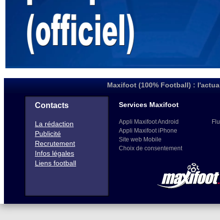
Maxifoot (100% Football) : l'actua
Services Maxifoot
Contacts
Appli Maxifoot Android
Flu
La rédaction
Appli Maxifoot iPhone
Publicité
Site web Mobile
Recrutement
Choix de consentement
Infos légales
Liens football