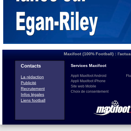
Maxifoot (100% Football) : l'actua
Services Maxifoot
Contacts
Appli Maxifoot Android
Flu
La rédaction
Appli Maxifoot iPhone
Publicité
Site web Mobile
Recrutement
Choix de consentement
Infos légales
Liens football