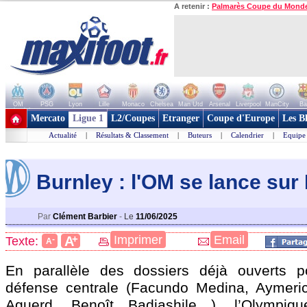
A retenir :
Palmarès Coupe du Mond
OM
PSG
Lyon
Lille
Monaco
Chelsea
Man Utd
Arsenal
Liverpool
ManCity
Ba
+ de clubs
Mercato
Ligue 1
L2/Coupes
Etranger
Coupe d'Europe
Les B
Actualité
|
Résultats & Classement
|
Buteurs
|
Calendrier
|
Equipe
Burnley : l'OM se lance sur
Par
Clément Barbier
-
Le
11/06/2025
+
Imprimer
Email
A
Texte:
-
A
En parallèle des dossiers déjà ouverts po
défense centrale (Facundo Medina, Aymeric
Aguerd, Benoît Badiashile…), l’Olympiq