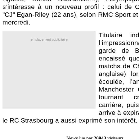
s’intéresse à un nouveau profil : celui de 
"CJ" Egan-Riley (22 ans), selon RMC Sport et
mercredi.
Titulaire in
emplacement publicitaire
l’impressio
garde de Bu
encaissé qu
matchs de C
anglaise) lo
écoulée, l’a
Manchester C
tournant 
carrière, pui
arrive à expi
le RC Strasbourg a aussi exprimé son intérêt.
News lue par
20943
visiteurs