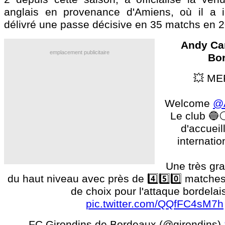
anglais en provenance d'Amiens, où il a i
délivré une passe décisive en 35 matchs en 
Andy Car
emplacement publicitaire
Bo
💥 ME
Welcome
@A
Le club 🔵
d'accueill
international a
Une très gr
du haut niveau avec près de 4️⃣5️⃣0️⃣ matches
de choix pour l'attaque bordelais
pic.twitter.com/QQfFC4sM7h
— FC Girondins de Bordeaux (@girondins)