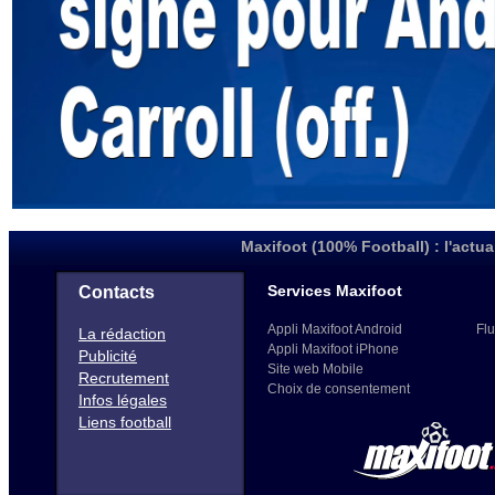
Maxifoot (100% Football) : l'actua
Services Maxifoot
Contacts
Appli Maxifoot Android
Flu
La rédaction
Appli Maxifoot iPhone
Publicité
Site web Mobile
Recrutement
Choix de consentement
Infos légales
Liens football