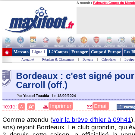
A retenir :
Palmarès Coupe du Mond
OM
PSG
Lyon
Lille
Monaco
Chelsea
Man Utd
Arsenal
Liverpool
ManCity
Ba
+ de clubs
Mercato
Ligue 1
L2/Coupes
Etranger
Coupe d'Europe
Les B
Actualité
|
Résultats & Classement
|
Buteurs
|
Calendrier
|
Equipe
Bordeaux : c'est signé pou
Carroll (off.)
Par
Youcef Touaitia
-
Le
18/09/2024
+
Imprimer
Email
A
Texte:
-
A
Comme attendu (
voir la brève d'hier à 09h41
)
ans) rejoint Bordeaux. Le club girondin, qui é
2 depuis cette saison, a officialisé la venu