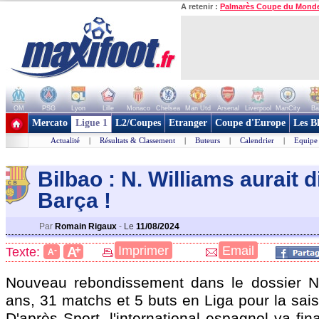
A retenir :
Palmarès Coupe du Mond
OM
PSG
Lyon
Lille
Monaco
Chelsea
Man Utd
Arsenal
Liverpool
ManCity
Ba
+ de clubs
Mercato
Ligue 1
L2/Coupes
Etranger
Coupe d'Europe
Les B
Actualité
|
Résultats & Classement
|
Buteurs
|
Calendrier
|
Equipe
Bilbao : N. Williams aurait d
Barç
a !
Par
Romain Rigaux
-
Le
11/08/2024
+
Imprimer
Email
A
Texte:
-
A
Nouveau rebondissement dans le dossier 
ans, 31 matchs et 5 buts en Liga pour la sai
D'après Sport, l'international espagnol va fin