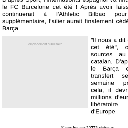
le FC Barcelone cet été ! Après avoir laiss
continuerait à l'Athletic Bilbao po
supplémentaire, l'ailier aurait finalement cé
Barça.
"Il nous a dit 
emplacement publicitaire
cet été", 
sources au
catalan. D'ap
le Barça 
transfert 
semaine pr
cela, il dev
millions d'eu
libératoir
d'Europe.
News lue par
22773
visiteurs