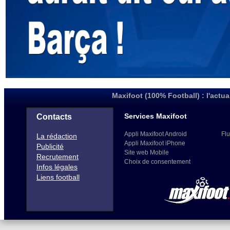
Maxifoot (100% Football) : l'actua
Services Maxifoot
Contacts
Appli Maxifoot Android
Flu
La rédaction
Appli Maxifoot iPhone
Publicité
Site web Mobile
Recrutement
Choix de consentement
Infos légales
Liens football