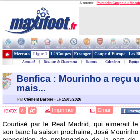
A retenir :
Palmarès Coupe du Mond
OM
PSG
Lyon
Lille
Monaco
Chelsea
Man Utd
Arsenal
Liverpool
ManCity
Ba
+ de clubs
Mercato
Ligue 1
L2/Coupes
Etranger
Coupe d'Europe
Les B
Actualité
|
Résultats & Classement
|
Buteurs
|
Calendrier
|
Equipe
Benfica : Mourinho a reçu u
mais...
Par
Clément Barbier
-
Le
15/05/2026
+
Imprimer
Email
A
Texte:
-
A
Courtisé par le Real Madrid, qui aimerait le 
son banc la saison prochaine, José Mourinho 
proposition de prolongation de la part de