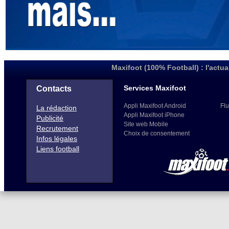
Maxifoot (100% Football) : l'actua
Services Maxifoot
Contacts
Appli Maxifoot Android
Flu
La rédaction
Appli Maxifoot iPhone
Publicité
Site web Mobile
Recrutement
Choix de consentement
Infos légales
Liens football