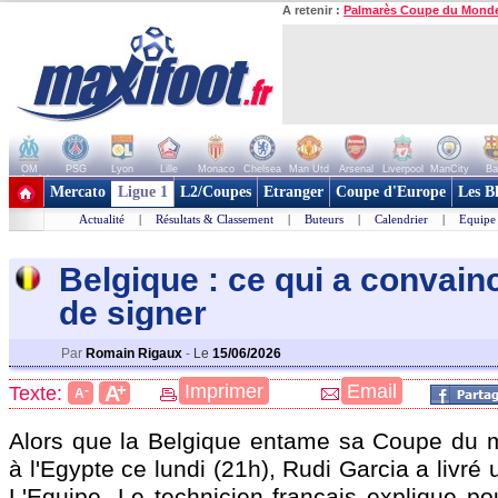
A retenir :
Palmarès Coupe du Mond
OM
PSG
Lyon
Lille
Monaco
Chelsea
Man Utd
Arsenal
Liverpool
ManCity
Ba
+ de clubs
Mercato
Ligue 1
L2/Coupes
Etranger
Coupe d'Europe
Les B
Actualité
|
Résultats & Classement
|
Buteurs
|
Calendrier
|
Equipe
Belgique : ce qui a convain
de signer
Par
Romain Rigaux
-
Le
15/06/2026
+
Imprimer
Email
A
Texte:
-
A
Alors que la Belgique entame sa Coupe du 
à l'Egypte ce lundi (21h), Rudi Garcia a livré
L'Equipe. Le technicien français explique pou