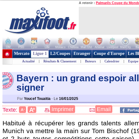
A retenir :
Palmarès Coupe du Mond
OM
PSG
Lyon
Lille
Monaco
Chelsea
Man Utd
Arsenal
Liverpool
ManCity
Ba
+ de clubs
Mercato
Ligue 1
L2/Coupes
Etranger
Coupe d'Europe
Les B
Actualité
|
Résultats & Classement
|
Buteurs
|
Calendrier
|
Equipe
Bayern : un grand espoir a
signer
Par
Youcef Touaitia
-
Le
16/01/2025
+
Imprimer
Email
A
Texte:
-
A
Habitué à récupérer les grands talents alle
Munich va mettre la main sur Tom
Bischof
(19
et 2 buts toutes compétitions cette saison).