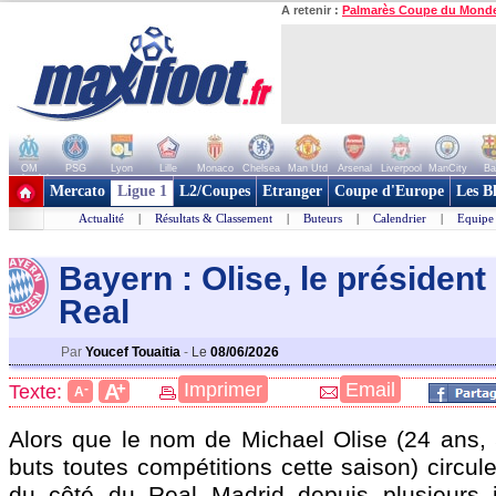
A retenir :
Palmarès Coupe du Mond
OM
PSG
Lyon
Lille
Monaco
Chelsea
Man Utd
Arsenal
Liverpool
ManCity
Ba
+ de clubs
Mercato
Ligue 1
L2/Coupes
Etranger
Coupe d'Europe
Les B
Actualité
|
Résultats & Classement
|
Buteurs
|
Calendrier
|
Equipe
Bayern : Olise, le président 
Real
Par
Youcef Touaitia
-
Le
08/06/2026
+
Imprimer
Email
A
Texte:
-
A
Alors que le nom de Michael
Olise
(24 ans, 
buts toutes compétitions cette saison) circul
du côté du Real Madrid depuis plusieurs j