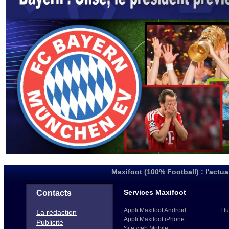
Maxifoot (100% Football) : l'actua
Services Maxifoot
Contacts
Appli Maxifoot Android
Flu
La rédaction
Appli Maxifoot iPhone
Publicité
Site web Mobile