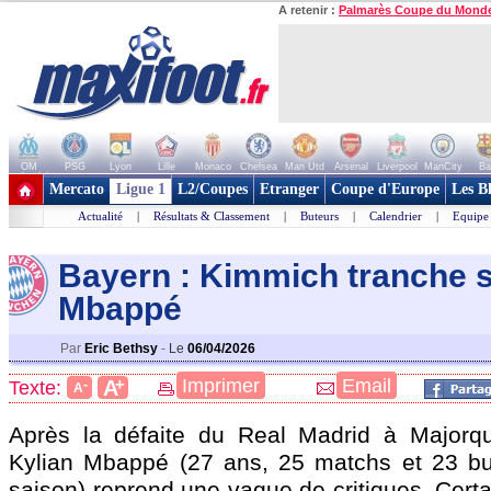
A retenir :
Palmarès Coupe du Mond
OM
PSG
Lyon
Lille
Monaco
Chelsea
Man Utd
Arsenal
Liverpool
ManCity
Ba
+ de clubs
Mercato
Ligue 1
L2/Coupes
Etranger
Coupe d'Europe
Les B
Actualité
|
Résultats & Classement
|
Buteurs
|
Calendrier
|
Equipe
Bayern : Kimmich tranche s
Mbappé
Par
Eric Bethsy
-
Le
06/04/2026
+
Imprimer
Email
A
Texte:
-
A
Après la défaite du Real Madrid à Majorqu
Kylian Mbappé
(27 ans, 25 matchs et 23 bu
saison) reprend une vague de critiques. Cert